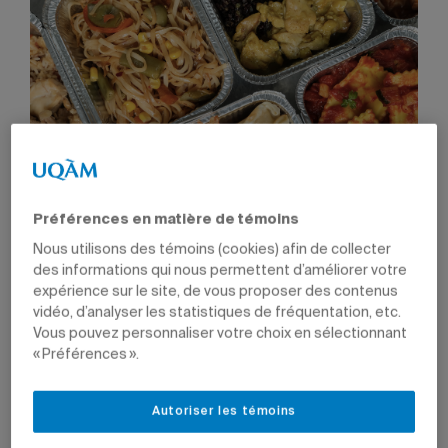
Préférences en matière de témoins
Nous utilisons des témoins (cookies) afin de collecter
Pour les consommatrices et consommateurs, l'achat de
plats préparés à domicile permet de découvrir la cuisine
des informations qui nous permettent d’améliorer votre
de différentes cultures.
Photo: Getty Images
expérience sur le site, de vous proposer des contenus
vidéo, d’analyser les statistiques de fréquentation, etc.
Vous pouvez personnaliser votre choix en sélectionnant
Par
Pierre-Etienne Caza
« Préférences ».
27 octobre 2025 à 13 h 14
Autoriser les témoins
L’offre de repas prêts à cuisiner et prêts à manger a
explosé au cours des dernières années au Québec,