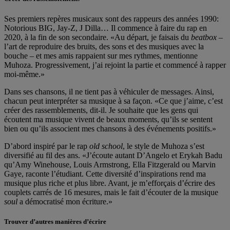
Ses premiers repères musicaux sont des rappeurs des années 1990:
Notorious BIG, Jay-Z, J Dilla… Il commence à faire du rap en
2020, à la fin de son secondaire. «Au départ, je faisais du
beatbox
–
l’art de reproduire des bruits, des sons et des musiques avec la
bouche – et mes amis rappaient sur mes rythmes, mentionne
Muhoza. Progressivement, j’ai rejoint la partie et commencé à rapper
moi-même.»
Dans ses chansons, il ne tient pas à véhiculer de messages. Ainsi,
chacun peut interpréter sa musique à sa façon. «Ce que j’aime, c’est
créer des rassemblements, dit-il. Je souhaite que les gens qui
écoutent ma musique vivent de beaux moments, qu’ils se sentent
bien ou qu’ils associent mes chansons à des événements positifs.»
D’abord inspiré par le rap
old school
, le style de Muhoza s’est
diversifié au fil des ans. «J’écoute autant D’Angelo et Erykah Badu
qu’Amy Winehouse, Louis Armstrong, Ella Fitzgerald ou Marvin
Gaye, raconte l’étudiant. Cette diversité d’inspirations rend ma
musique plus riche et plus libre. Avant, je m’efforçais d’écrire des
couplets carrés de 16 mesures, mais le fait d’écouter de la musique
soul
a démocratisé mon écriture.»
Trouver d’autres manières d’écrire