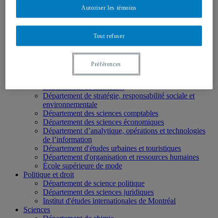
École des médias
Autoriser les témoins
Éducation
Département de didactique
Département de didactique des langues
Tout refuser
Département d'éducation et formation spécialisées
Département d'éducation et pédagogie
Gestion
Préférences
Département de finance
Département de management
Département de marketing
Département de stratégie, responsabilité sociale et
environnementale
Département des sciences comptables
Département des sciences économiques
Département d’analytique, opérations et technologies
de l’information
Département d'études urbaines et touristiques
Département d'organisation et ressources humaines
École supérieure de mode
Politique et droit
Département de science politique
Département des sciences juridiques
Institut d'études internationales de Montréal
Sciences