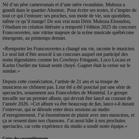
Né d’un père camerounais et d’une mère rwandaise, Muhoza a
grandi dans le quartier Ahuntsic. Pour écrire ses textes, il s’inspire de
tout ce qui l’entoure: ses proches, son mode de vie, son quotidien,
même ce qu’il mange! De son vrai nom Déric Muhoza Eloundou,
l’étudiant en création littéraire a remporté l’édition 2025 du concours
Francouvertes, une vitrine majeure de la scène musicale québécoise
émergente, au printemps dernier.
«Remporter les Francouvertes a changé ma vie, raconte le musicien.
Le seul fait d’être associé à un concours auquel ont participé des
noms légendaires comme les Cowboys Fringants, Loco Locass et
Karim Ouellet me faisait sentir choyé. Gagner était la cerise sur le
sundae.»
Depuis cette consécration, l’artiste de 21 ans et sa troupe de
musiciens ne chôment pas. Leur été a été ponctué par une série de
spectacles, notamment aux Francofolies de Montréal. Le groupe
travaille sur un premier album, qui devrait être lancé au courant de
l’année 2026. «Cet album va être beaucoup de
fun
, lance-t-il durant
l’entrevue, qui se déroule entre deux sessions au studio
d’enregistrement. J’ai énormément de plaisir avec mes musiciens, et
ça se ressent dans nos chansons. J’ai aussi hâte à nos prochains
spectacles, car cette expérience du studio a soudé notre équipe.»
Créer des rassemblements