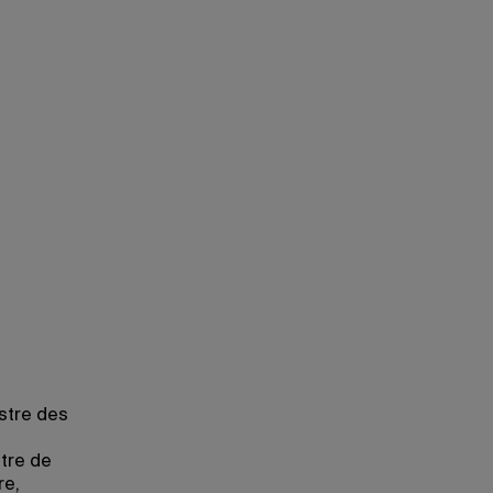
stre des
stre de
re,