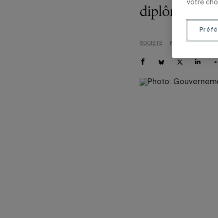
votre cho
diplômées de
Préfé
SOCIÉTÉ
NOUVELLES INSTI