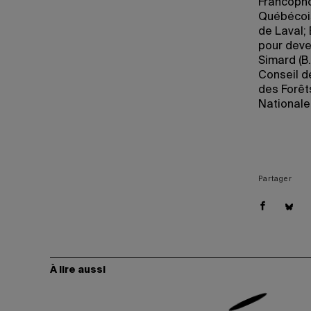
Francopho
Québécois
de Laval; 
pour deve
Simard (B
Conseil d
des Forêt
Nationale
Partager
À lire aussi