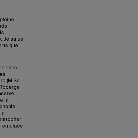
pleine
nds
is
s. Je salue
erts que
 science
res
rd (M.Sc.
 Roberge
nserve
e la
ophonie
 à
ristopher
i remplace