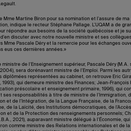
Legault.
ite Mme Martine Biron pour sa nomination et l’assure de ma 
tion, indique le recteur Stéphane Pallage. L’UQAM a de gra
our répondre aux besoins de la société québécoise et je su
d’en discuter avec notre nouvelle ministre et ses collègue
urs Mme Pascale Déry et la remercie pour les échanges ouv
s eus ces dernières années.»
e ministre de l’Enseignement supérieur, Pascale Déry (M.A.
 2004), sera dorénavant ministre de l’Emploi. Parmi les aut
 diplômées représentées au cabinet, on retrouve Eric Gira
 1993), qui demeure ministre des Finances; Jean-François
ucation préscolaire et enseignement primaire, 1996), qui co
ses responsabilités à titre de ministre de l’Immigration, d
on et de l’Intégration, de la Langue Française, de la Franc
, de la Laïcité, des Institutions démocratiques, de l’Accès
tion et de la Protection des renseignements personnels; Ch
.B.A., 2021), auparavant ministre délégué à l’Économie, qu
iron comme ministre des Relations internationales et de la