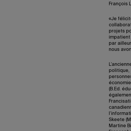
François 
«Je félic
collabora
projets p
impatient 
par aille
nous avon
L’ancienn
politique,
personnes
économie,
(B.Ed. éd
également 
Francisati
canadienne
l’informa
Skeete (M
Martine B