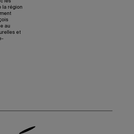
c les
 la région
nement
çois
de au
relles et
e-