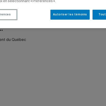
ix en sélectionnant « Préférences ».
meurent au Conseil des ministres.
rences
Autoriser les témoins
Tout
TUTIONNELLES
DIPLÔMÉS