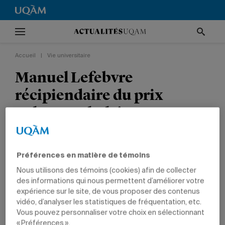
Accueil
|
Vie universitaire
Manuel Lefebvre
récipiendaire du prix
Solange-Chalvin
Le professeur en francisation a reçu le prix dans
la catégorie Personnel enseignant du MIFI.
Préférences en matière de témoins
Nous utilisons des témoins (cookies) afin de collecter
VIE UNIVERSITAIRE
SOCIÉTÉ
PRIX ET DISTINCTIONS
EMPLOYÉS
des informations qui nous permettent d’améliorer votre
expérience sur le site, de vous proposer des contenus
vidéo, d’analyser les statistiques de fréquentation, etc.
Vous pouvez personnaliser votre choix en sélectionnant
« Préférences ».