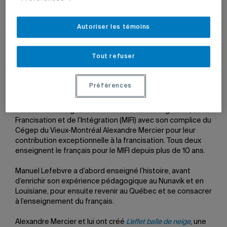
Manuel Lefebvre, professeur en francisation.
Photo tirée
Autoriser les témoins
d'une vidéo de la série
L'effet balle de neige
17 novembre 2025 à 12 h 00
Tout refuser
Mis à jour le 6 février 2026 à 9 h 02
Préférences
Le professeur en francisation de l’UQAM Manuel Lefebvre
a remporté le
prix Solange-Chalvin
dans la catégorie
Personnel enseignant du ministère de l’Immigration, de la
Francisation et de l’Intégration (MIFI) avec son complice du
Cégep du Vieux-Montréal Alexandre Mercier pour leur
contribution exceptionnelle à la francisation. Tous deux
enseignent le français pour le MIFI depuis plus de 10 ans.
Manuel Lefebvre a d’abord enseigné l’histoire, avant
d’enrichir son expérience pédagogique au Nunavik et en
Louisiane, pour ensuite revenir au Québec et se consacrer
à l’enseignement du français.
Alexandre Mercier et lui ont créé
L’effet balle de neige
, une