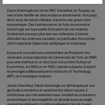
politiques publiques mondiales.
Daron Acemoglu est né en 1967 à Istanbul, en Turquie, au
sein d’une famille de descendance arménienne. Son pays,
alors sous dictature militaire, traverse une grave crise
économique. Dès l’adolescence, le futur économiste
s’interroge sur la possible intrication de ces réalités.
Souhaitant pousser plus loin ses réflexions, il choisit
d’étudier les sciences sociales, en particulier l’économie,
dont il apprécie l’approche analytique et empirique.
Il poursuit son parcours universitaire au Royaume-Uni,
obtenant un baccalauréat de l’Université de York, en 1989,
puis une maîtrise et un doctorat à la London School of
Economics, en 1990 et en 1992. L’année suivante, il rejoint
le prestigieux Massachusetts Institute of Technology
(MIT), où il enseigne toujours.
Jeune chercheur, Daron Acemoglu se démarque par son
aptitude à remettre en question les idées reçues. Il
s’intéresse aux mécanismes sous-tendant la croissance
économique et les inégalités, et aborde sous un angle
original les éléments traditionnellement mis de l’avant