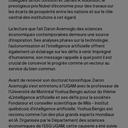
collègues Simon Johnson et James A. Robinson, le
prestigieux prix Nobel d’économie pour des travaux sur
les écarts de prospérité entre les nations et sur le rôle
central des institutions à cet égard.
La lecture que fait Daron Acemoglu des sciences
économiques contemporaines demeure une source
d’inspiration. Ses analyses phares sur la technologie,
l’autonomisation et l’intelligence artificielle offrent
également un éclairage sur les défis à venir. Imprégné
d’humanisme, son message rappelle à quel point il est
crucial de concevoir le progrès comme un vecteur au
service du bien commun.
Avant de recevoir son doctorat honorifique, Daron
Acemoglu s’est entretenu à l’UQAM avec le professeur de
l’Université de Montréal Yoshua Bengio autour du thème
«L’intelligence artificielle et ses défis pour la société».
Fondateur et conseiller scientifique de Mila – Institut
québécois d’intelligence artificielle, Yoshua Bengio est
reconnu comme l’un des plus grands experts mondiaux
en IA. Organisée par le Département des sciences
économiques de l’ESG UQAM, cette causerie a été suivie