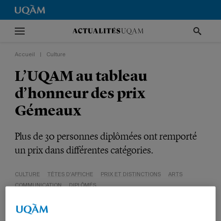
Accueil
|
Culture
L’UQAM au tableau
d’honneur des prix
Gémeaux
Plus de 30 personnes diplômées ont remporté
un prix dans différentes catégories.
CULTURE
TÊTES D'AFFICHE
PRIX ET DISTINCTIONS
ARTS
COMMUNICATION
DIPLÔMÉS