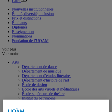
Clic!
Nouvelles institutionnelles
Équité, diversité, inclusion
Prix et distinctions
Étudiants
Diplômés
Enseignement
Nominations
Fondation de l’UQAM
Voir plus
Voir moins
Arts
Département de danse
Département de musique
Département d'études littéraires
Département d'histoire de l'art
École de design
École des arts visuels et médiatiques
École supérieure de théâtre
Institut du patrimoine
Communication
Département de communication sociale et publique
École de langues