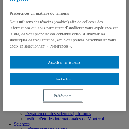
École des médias
Éducation
Préférences en matière de témoins
Département de didactique
Département de didactique des langues
Nous utilisons des témoins (cookies) afin de collecter des
Département d'éducation et formation spécialisées
informations qui nous permettent d’améliorer votre expérience sur
Département d'éducation et pédagogie
le site, de vous proposer des contenus vidéo, d’analyser les
Gestion
statistiques de fréquentation, etc. Vous pouvez personnaliser votre
Département de finance
Département de management
choix en sélectionnant « Préférences ».
Département de marketing
Département de stratégie, responsabilité sociale et
environnementale
Autoriser les témoins
Département des sciences comptables
Département des sciences économiques
Département d’analytique, opérations et technologies
Tout refuser
de l’information
Département d'études urbaines et touristiques
Département d'organisation et ressources humaines
Préférences
École supérieure de mode
Politique et droit
Département de science politique
Département des sciences juridiques
Institut d'études internationales de Montréal
Sciences