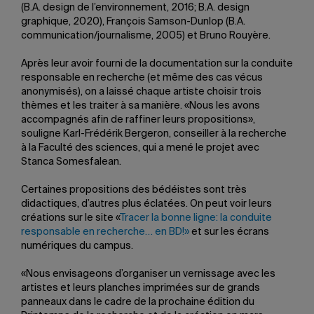
(B.A. design de l’environnement, 2016; B.A. design
graphique, 2020), François Samson-Dunlop (B.A.
communication/journalisme, 2005) et Bruno Rouyère.
Après leur avoir fourni de la documentation sur la conduite
responsable en recherche (et même des cas vécus
anonymisés), on a laissé chaque artiste choisir trois
thèmes et les traiter à sa manière. «Nous les avons
accompagnés afin de raffiner leurs propositions»,
souligne Karl-Frédérik Bergeron, conseiller à la recherche
à la Faculté des sciences, qui a mené le projet avec
Stanca Somesfalean.
Certaines propositions des bédéistes sont très
didactiques, d’autres plus éclatées. On peut voir leurs
créations sur le site «
Tracer la bonne ligne: la conduite
responsable en recherche… en BD!»
et sur les écrans
numériques du campus.
«Nous envisageons d’organiser un vernissage avec les
artistes et leurs planches imprimées sur de grands
panneaux dans le cadre de la prochaine édition du