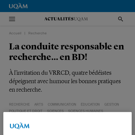
Accueil
|
Recherche
La conduite responsable en
recherche… en BD!
À l’invitation du VRRCD, quatre bédéistes
dépeignent avec humour les bonnes pratiques
en recherche.
RECHERCHE
ARTS
COMMUNICATION
ÉDUCATION
GESTION
POLITIQUE ET DROIT
SCIENCES
SCIENCES HUMAINES
ÉTUDIANTS
PROFESSEURS
DIPLÔMÉS
EMPLOYÉS