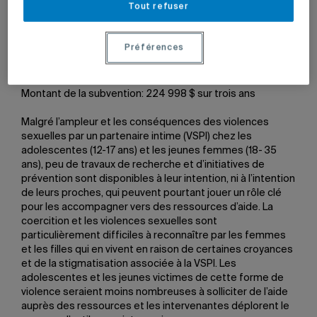
Tout refuser
Agir ensemble: prévention de la violence conjugale
sexuelle avec, par et pour les femmes
Préférences
Chercheuse: Mylène Fernet
Montant de la subvention: 224 998 $ sur trois ans
Malgré l’ampleur et les conséquences des violences
sexuelles par un partenaire intime (VSPI) chez les
adolescentes (12-17 ans) et les jeunes femmes (18- 35
ans), peu de travaux de recherche et d’initiatives de
prévention sont disponibles à leur intention, ni à l’intention
de leurs proches, qui peuvent pourtant jouer un rôle clé
pour les accompagner vers des ressources d’aide. La
coercition et les violences sexuelles sont
particulièrement difficiles à reconnaître par les femmes
et les filles qui en vivent en raison de certaines croyances
et de la stigmatisation associée à la VSPI. Les
adolescentes et les jeunes victimes de cette forme de
violence seraient moins nombreuses à solliciter de l’aide
auprès des ressources et les intervenantes déplorent le