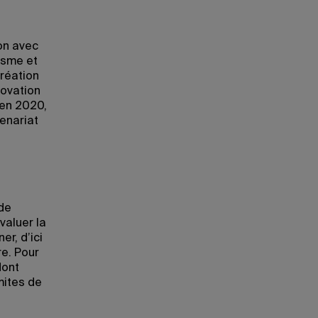
on avec
isme et
création
novation
 en 2020,
enariat
 de
valuer la
er, d’ici
re. Pour
dont
mites de