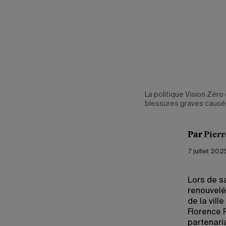
La politique Vision Zéro
blessures graves causés 
Par
Pierr
7 juillet 20
Lors de sa
renouvelé
de la vill
Florence 
partenari