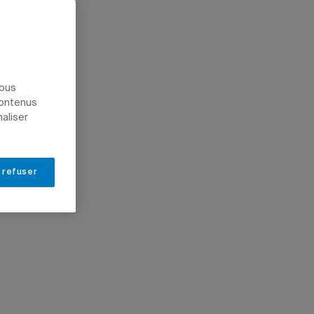
nous
contenus
naliser
 refuser