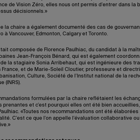
ce de Vision Zéro, elles nous ont permis d’entrer dans la b
ssus décisionnels.»
de la chaire a également documenté des cas de gouverna
ro à Vancouver, Edmonton, Calgary et Toronto.
était composée de Florence Paulhiac, du candidat à la maît
baines Jean-François Bénard, qui est également coordonn
 de la stagiaire Sonia Arribehaut, qui est ingénieure des tr
 France, et de Marie-Soleil Cloutier, professeure et directr
anisation, Culture, Société de l’Institut national de la rec
ue (INRS).
mandations formulées par la chaire reflétaient les échan
s prenantes et c’est pourquoi elles ont été bien accueillies,
Paulhiac. «Toutes nos recommandations ont été élaborées à
alité. C’est ce que l’on appelle l’évaluation collaborative ou
ive.»