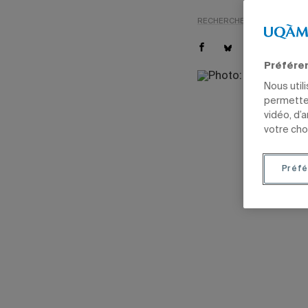
RECHERCHE
SOCIÉTÉ
GE
Préfére
Nous util
permetten
vidéo, d’
votre cho
Préfé