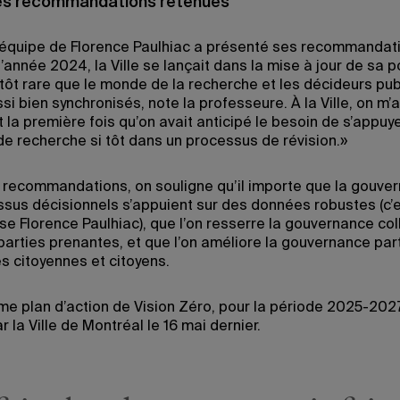
les recommandations retenues
’équipe de Florence Paulhiac a présenté ses recommandati
’année 2024, la Ville se lançait dans la mise à jour de sa po
utôt rare que le monde de la recherche et les décideurs pub
si bien synchronisés, note la professeure. À la Ville, on m’
t la première fois qu’on avait anticipé le besoin de s’appuy
e recherche si tôt dans un processus de révision.»
 recommandations, on souligne qu’il importe que la gouve
ssus décisionnels s’appuient sur des données robustes (c’e
se Florence Paulhiac), que l’on resserre la gouvernance co
parties prenantes, et que l’on améliore la gouvernance part
s citoyennes et citoyens.
ème plan d’action de Vision Zéro, pour la période 2025-2027
r la Ville de Montréal le 16 mai dernier.