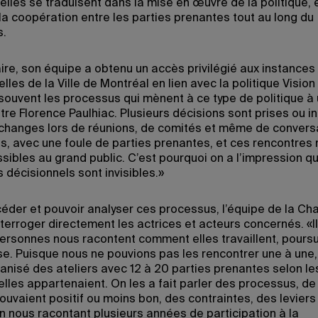
lles se traduisent dans la mise en œuvre de la politique, 
 la coopération entre les parties prenantes tout au long du
s.
aire, son équipe a obtenu un accès privilégié aux instances
lles de la Ville de Montréal en lien avec la politique Visio
ouvent les processus qui mènent à ce type de politique à 
ustre Florence Paulhiac. Plusieurs décisions sont prises ou 
changes lors de réunions, de comités et même de convers
es, avec une foule de parties prenantes, et ces rencontres 
sibles au grand public. C’est pourquoi on a l’impression qu
 décisionnels sont invisibles.»
céder et pouvoir analyser ces processus, l’équipe de la Cha
nterroger directement les actrices et acteurs concernés. «Il 
ersonnes nous racontent comment elles travaillent, poursui
e. Puisque nous ne pouvions pas les rencontrer une à une
anisé des ateliers avec 12 à 20 parties prenantes selon l
elles appartenaient. On les a fait parler des processus, de
rouvaient positif ou moins bon, des contraintes, des leviers
En nous racontant plusieurs années de participation à la