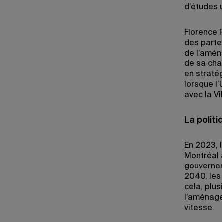
d’études 
Florence 
des parte
de l’amén
de sa cha
en straté
lorsque l
avec la Vi
La politi
En 2023, l
Montréal 
gouvernan
2040, les
cela, plu
l’aménagem
vitesse.