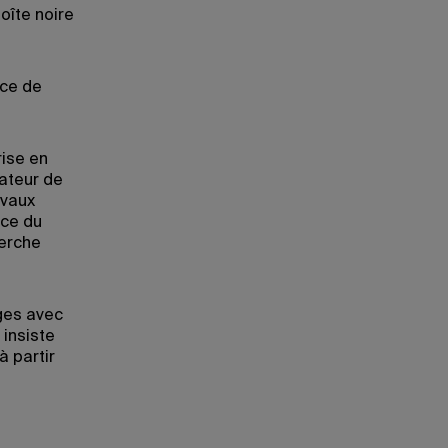
oîte noire
nce de
rise en
ateur de
avaux
ice du
herche
ges avec
 insiste
 partir