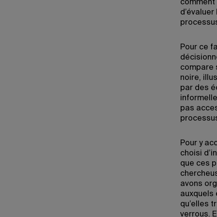
comment e
d’évaluer
processu
Pour ce f
décisionne
compare s
noire, ill
par des é
informell
pas acces
processus
Pour y ac
choisi d’i
que ces p
chercheus
avons org
auxquels 
qu’elles t
verrous. 