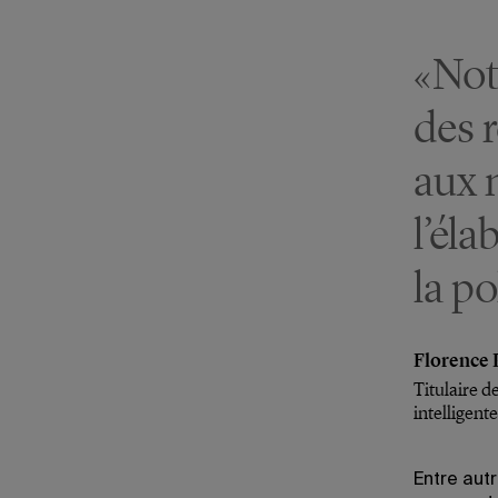
«Not
des 
aux 
l’éla
la po
Florence 
Titulaire d
intelligente
Entre autr