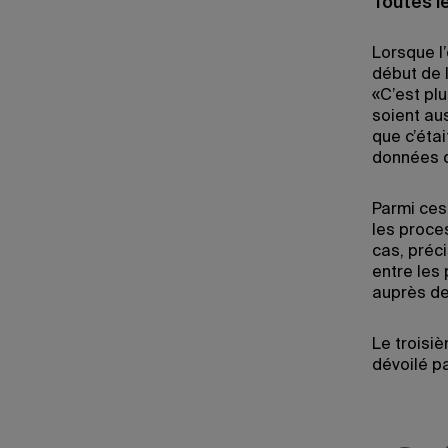
Toutes 
Lorsque l
début de l
«C’est pl
soient aus
que c’étai
données d
Parmi ces
les proce
cas, préci
entre les 
auprès de
Le troisi
dévoilé pa