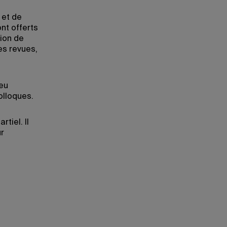
 et de
nt offerts
sion de
es revues,
ieu
olloques.
tiel. Il
r