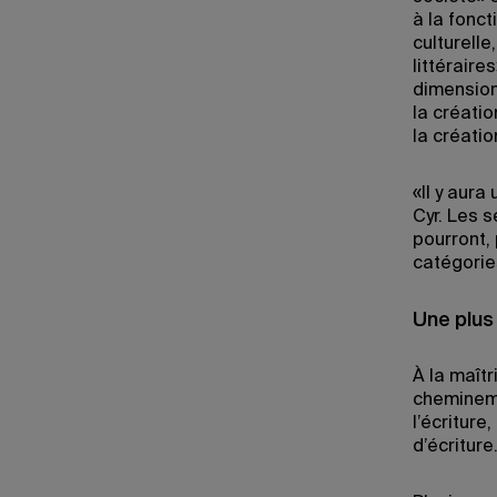
à la fonct
culturelle
littérair
dimension
la créatio
la créatio
«Il y aura
Cyr. Les 
pourront,
catégorie
Une plus 
À la maîtr
chemineme
l’écriture
d’écriture