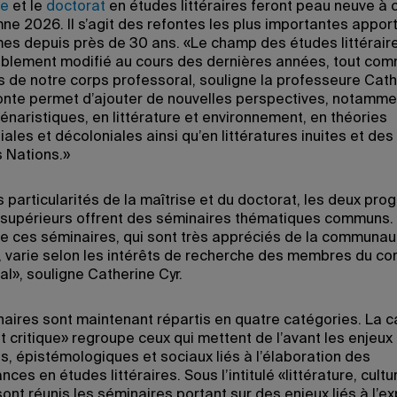
se
et le
doctorat
en études littéraires feront peau neuve à
mne 2026. Il s’agit des refontes les plus importantes appor
s depuis près de 30 ans. «Le champ des études littéraire
blement modifié au cours des dernières années, tout com
s de notre corps professoral, souligne la professeure Cath
onte permet d’ajouter de nouvelles perspectives, notamme
énaristiques, en littérature et environnement, en théories
ales et décoloniales ainsi qu’en littératures inuites et des
 Nations.»
s particularités de la maîtrise et du doctorat, les deux p
 supérieurs offrent des séminaires thématiques communs.
e ces séminaires, qui sont très appréciés de la communau
, varie selon les intérêts de recherche des membres du co
al», souligne Catherine Cyr.
aires sont maintenant répartis en quatre catégories. La c
t critique» regroupe ceux qui mettent de l’avant les enjeux
s, épistémologiques et sociaux liés à l’élaboration des
ces en études littéraires. Sous l’intitulé «littérature, cultu
ont réunis les séminaires portant sur des enjeux liés à l’e