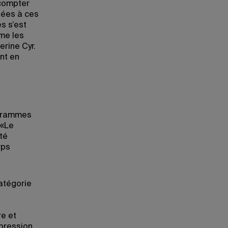
 compter
tées à ces
s s’est
me les
erine Cyr.
nt en
rogrammes
 «Le
té
rps
atégorie
re et
xpression,