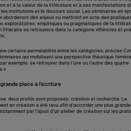
ion et à la valeur de la littérature et à ses manifestations d
, les institutions et le discours social. Les séminaires en «
es» aborderont des enjeux ou mettront en acte des pratiques
s exploratoires, empiriques ou pragmatiques de la littératu
n littéraire se retrouvera dans la catégorie «théories et pr
n».
 une certaine perméabilité entre les catégories, précise Ca
séminaires qui mobilisent une perspective théorique fémini
 par exemple, se retrouver dans l’une ou l’autre des quatre
s.»
grande place à l’écriture
ise, deux profils sont proposés: création et recherche. Le
nt en création a été revu afin d’accorder une plus grande
, notamment par l’ajout d’un atelier de création sur les prat
.