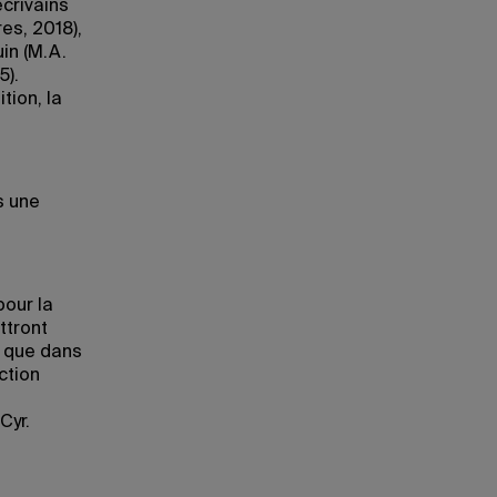
écrivains
es, 2018),
in (M.A.
5).
tion, la
s
s une
pour la
ttront
e que dans
ction
Cyr.