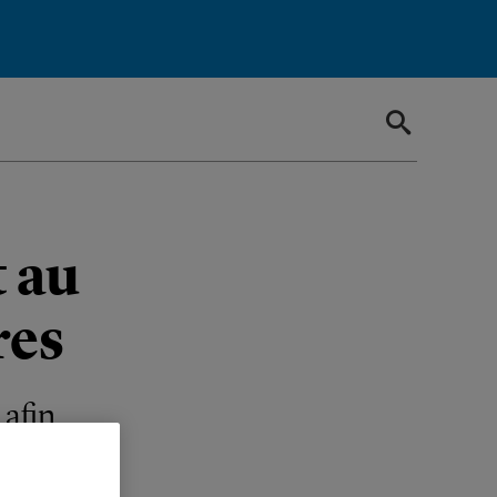
t au
res
 afin