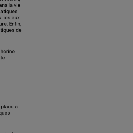
ans la vie
pratiques
 liés aux
re. Enfin,
atiques de
therine
ste
 place à
iques