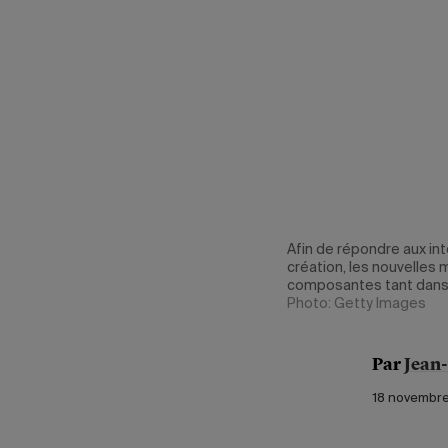
Afin de répondre aux int
création, les nouvelle
composantes tant dans 
Photo: Getty Images
Par
Jean
18 novembre