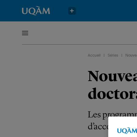
Accueil
|
Séries
|
Nouve
Nouveau
doctora
Les programme
d’accorder un