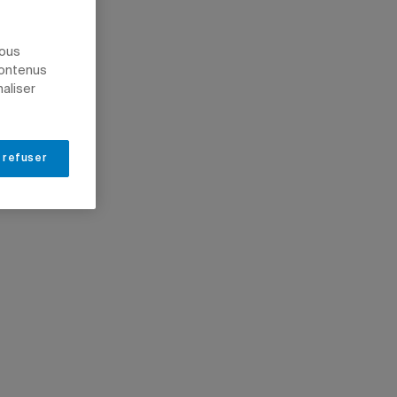
nous
contenus
naliser
 refuser