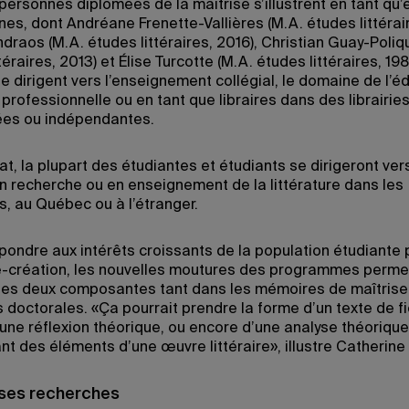
personnes diplômées de la maîtrise s’illustrent en tant qu’
nes, dont Andréane Frenette-Vallières (M.A. études littérair
raos (M.A. études littéraires, 2016), Christian Guay-Poliqu
téraires, 2013) et Élise Turcotte (M.A. études littéraires, 198
e dirigent vers l’enseignement collégial, le domaine de l’édi
professionnelle ou en tant que libraires dans des librairie
ées ou indépendantes.
t, la plupart des étudiantes et étudiants se dirigeront ver
en recherche ou en enseignement de la littérature dans les
s, au Québec ou à l’étranger.
épondre aux intérêts croissants de la population étudiante 
-création, les nouvelles moutures des programmes perme
 les deux composantes tant dans les mémoires de maîtris
 doctorales. «Ça pourrait prendre la forme d’un texte de fi
’une réflexion théorique, ou encore d’une analyse théorique
t des éléments d’une œuvre littéraire», illustre Catherine 
 ses recherches