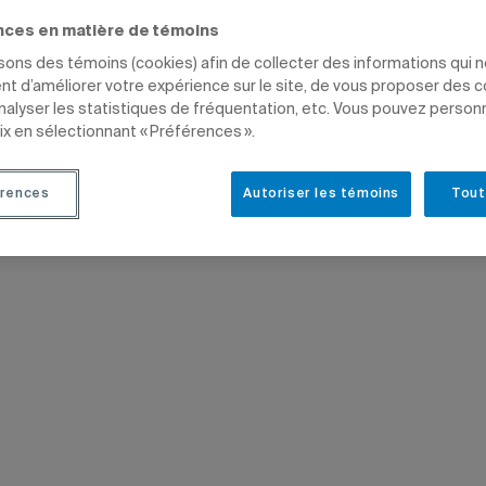
nces en matière de témoins
ammes d'études
isons des témoins (cookies) afin de collecter des informations qui 
t d’améliorer votre expérience sur le site, de vous proposer des 
NEMENT
ARTS
PROFESSEURS
analyser les statistiques de fréquentation, etc. Vous pouvez person
ix en sélectionnant « Préférences ».
rences
Autoriser les témoins
Tout