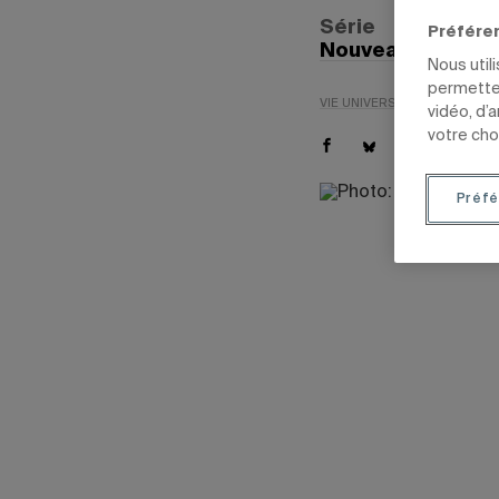
Série
Préfére
Nouveaux progr
Nous util
permetten
VIE UNIVERSITAIRE
ENSEIG
vidéo, d’
votre cho
Préfé