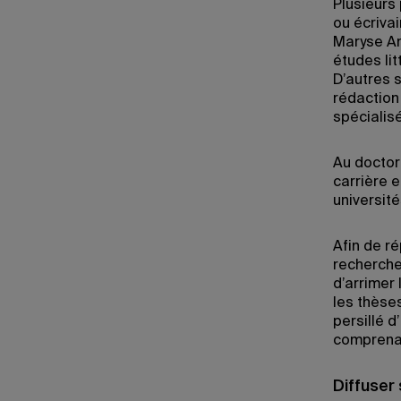
Plusieurs 
ou écrivai
Maryse And
études lit
D’autres s
rédaction 
spécialis
Au doctora
carrière 
université
Afin de r
recherche
d’arrimer
les thèses
persillé d
comprenan
Diffuser