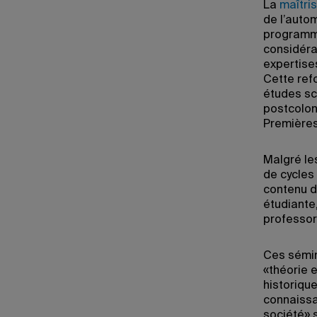
La
maîtri
de l’auto
programme
considéra
expertise
Cette ref
études sc
postcoloni
Premières
Malgré le
de cycles
contenu d
étudiante
professor
Ces sémin
«théorie e
historique
connaissan
société» s