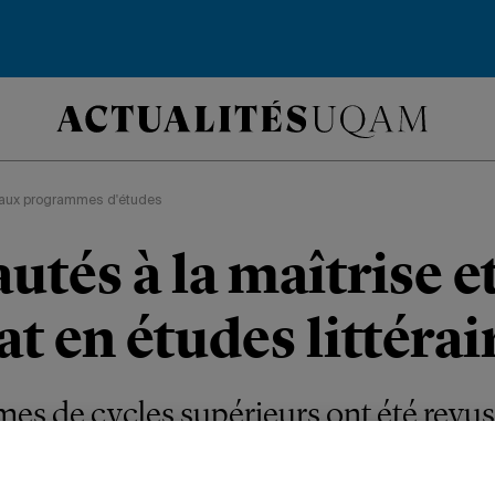
aux programmes d'études
tés à la maîtrise e
t en études littérai
s de cycles supérieurs ont été revus
e plus grande place à la création.