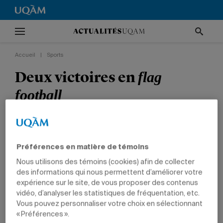
Accueil
|
Sports
Deux victoires en
flag
football
Les Citadins connaissent du succès à Québec.
SPORTS
ÉTUDIANTS
Préférences en matière de témoins
Nous utilisons des témoins (cookies) afin de collecter
des informations qui nous permettent d’améliorer votre
expérience sur le site, de vous proposer des contenus
vidéo, d’analyser les statistiques de fréquentation, etc.
Avec six rencontres à disputer, les Citadins peuvent
Vous pouvez personnaliser votre choix en sélectionnant
toujours espérer accéder aux séries éliminatoires.
Photo:
« Préférences ».
Simon Prelle