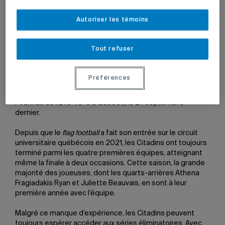
Autoriser les témoins
7 octobre 2025 à 14 h 21
Tout refuser
Après un début de saison difficile ponctué par cinq revers
consécutifs, l’équipe de
flag football
des Citadins a
renversé la vapeur, remportant ses deux dernières
Préférences
parties. La troupe dirigée par Kevin Beauciquot-Lubin a
vaincu le Vert & Or de l’Université Sherbrooke 39-38 et les
Piranhas de l’ÉTS 40-6 à Québec, le 27 septembre
dernier.
Depuis que le
flag football
a fait son entrée sur le circuit
universitaire québécois en 2021, les Citadins ont toujours
terminé parmi les quatre premières équipes, atteignant
même la finale à deux occasions. Cette saison, la grande
majorité des joueuses, dont les quarts-arrières Athena
Fragiadakis Ryan et Juliette Beauvais, en sont à leur
première année avec l’équipe.
Malgré ce manque d’expérience, les Citadins peuvent
toujours espérer accéder aux séries éliminatoires. Avec