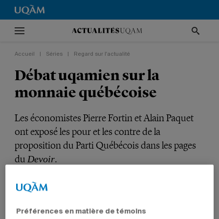
Accueil
|
Séries
|
Regard sur l'actualité
Débat uqamien sur la
monnaie québécoise
Les économistes Pierre Fortin et Alain Paquet
ont exposé les pour et les contre de la
proposition du Parti Québécois dans les pages
du
.
Devoir
Série
Regard sur l'actualité
VIE UNIVERSITAIRE
GESTION
PROFESSEURS
Préférences en matière de témoins