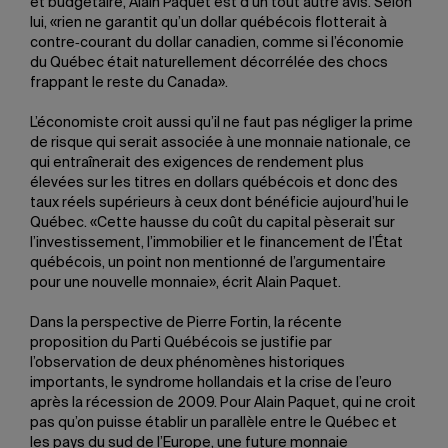
et budgétaire, Alain Paquet est d’un tout autre avis. Selon
lui, «rien ne garantit qu’un dollar québécois flotterait à
contre‑courant du dollar canadien, comme si l’économie
du Québec était naturellement décorrélée des chocs
frappant le reste du Canada».
L’économiste croit aussi qu’il ne faut pas négliger la prime
de risque qui serait associée à une monnaie nationale, ce
qui entraînerait des exigences de rendement plus
élevées sur les titres en dollars québécois et donc des
taux réels supérieurs à ceux dont bénéficie aujourd’hui le
Québec. «Cette hausse du coût du capital pèserait sur
l’investissement, l’immobilier et le financement de l’État
québécois, un point non mentionné de l’argumentaire
pour une nouvelle monnaie», écrit Alain Paquet.
Dans la perspective de Pierre Fortin, la récente
proposition du Parti Québécois se justifie par
l’observation de deux phénomènes historiques
importants, le syndrome hollandais et la crise de l’euro
après la récession de 2009. Pour Alain Paquet, qui ne croit
pas qu’on puisse établir un parallèle entre le Québec et
les pays du sud de l’Europe, une future monnaie