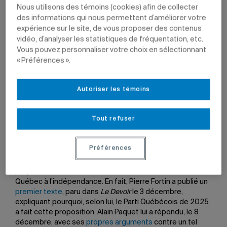
Nous utilisons des témoins (cookies) afin de collecter
des informations qui nous permettent d’améliorer votre
expérience sur le site, de vous proposer des contenus
vidéo, d’analyser les statistiques de fréquentation, etc.
Un Québec souverain devrait-il disposer de sa propre
Vous pouvez personnaliser votre choix en sélectionnant
monnaie?
Image: Getty
« Préférences ».
Par
Marie-Claude Bourdon
Autoriser les témoins
19 décembre 2025 à 16 h 15
Mis à jour le 6 janvier 2026 à 15 h 23
Tout refuser
Au cours du mois de décembre dernier, le professeur
émérite Pierre Fortin et le professeur du Département
Préférences
des sciences économiques de l’ESG UQAM Alain Paquet
ont publié, coup sur coup, deux textes d’opinion sur le
projet d’une monnaie nationale advenant l’accession du
Québec à l’indépendance. En fait, Pierre Fortin a publié un
premier texte
, paru dans
Le Devoir
le 3 décembre,
expliquant pourquoi, selon lui, le Parti Québécois de 2025
a fait cette proposition. Alain Paquet lui a répondu, le 8
décembre, avec ses
propres arguments
contre un tel