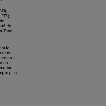
r,
EI);
 ETS);
 de
ité de
la-Taos
ont la
a et de
ation. Il
ation
rmation
mpte plus