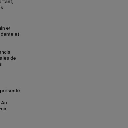
rtant,
ts
in et
idente et
ancis
nales de
s
a présenté
 Au
oir