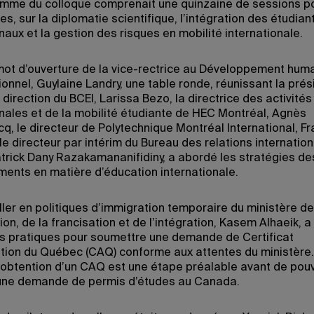
mme du colloque comprenait une quinzaine de sessions po
es, sur la diplomatie scientifique, l’intégration des étudian
naux et la gestion des risques en mobilité internationale.
mot d’ouverture de la vice-rectrice au Développement huma
onnel, Guylaine Landry, une table ronde, réunissant la prés
 direction du BCEI, Larissa Bezo, la directrice des activités
onales et de la mobilité étudiante de HEC Montréal, Agnès
q, le directeur de Polytechnique Montréal International, Fr
le directeur par intérim du Bureau des relations internatio
atrick Dany Razakamananifidiny, a abordé les stratégies de
ments en matière d’éducation internationale.
ller en politiques d’immigration temporaire du ministère de
ion, de la francisation et de l’intégration, Kasem Alhaeik, 
s pratiques pour soumettre une demande de Certificat
tion du Québec (CAQ) conforme aux attentes du ministère.
’obtention d’un CAQ est une étape préalable avant de pouv
une demande de permis d’études au Canada.