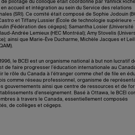
 de pilotage du colloque était coordonné par Yannick Riche
 en accueil et intégration au sein du Service des relations
onales (SRI). Ce comité était composé de Sophie Jodouin (BC
astro et Tiffany Lussier (École de technologie supérieure –
Poulin (Fédération des cégeps); Samantha Losier (Université
Maud-Andrée Lemieux (HEC Montréal); Amy Stovelis (Univers
e); ainsi que Marie-Ève Ducharme, Michèle Jacques et Lei
UQAM).
996, le BCEI est un organisme national à but non lucratif d
st de faire progresser l’éducation internationale au Canad
r le rôle du Canada à l’étranger comme chef de file en éduc
 fois comme réseau professionnel, organisme de représent
s gouvernements ainsi que centre de ressources et de fo
établissements d’enseignement. Basé à Ottawa, le BCEI co
mbres à travers le Canada, essentiellement composés
ités, de collèges et cégeps.