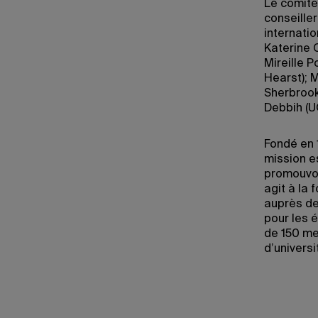
Le comité
conseiller
internati
Katerine C
Mireille 
Hearst); 
Sherbrook
Debbih (
Fondé en 1
mission e
promouvoi
agit à la
auprès de
pour les 
de 150 me
d’univers