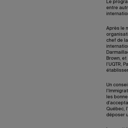
Le progra
entre autr
internatio
Après le 
organisati
chef de la
internati
Darmaillac
Brown, et 
l’UQTR, P
établisse
Un consei
l’Immigrat
les bonne
d’accepta
Québec, l
déposer 