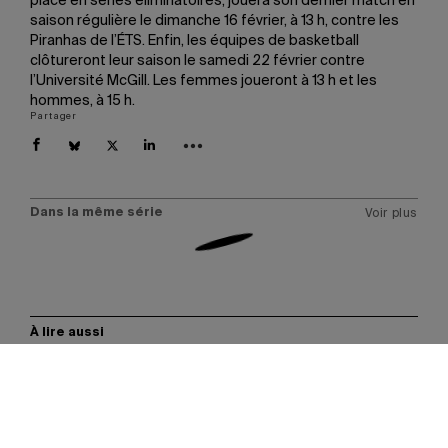
place en séries éliminatoires, jouera son dernier match en
saison régulière le dimanche 16 février, à 13 h, contre les
Piranhas de l’ÉTS. Enfin, les équipes de basketball
clôtureront leur saison le samedi 22 février contre
l’Université McGill. Les femmes joueront à 13 h et les
hommes, à 15 h.
Partager
Dans la même série
Voir plus
À lire aussi
Les plus populaires