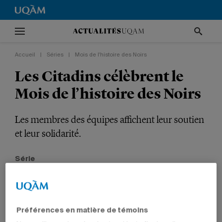
Accueil
|
Séries
|
Mois de l'histoire des Noirs
Les Citadins célèbrent le
Mois de l’histoire des Noirs
Les membres des équipes affichent leur soutien
et leur solidarité.
Série
Mois de l'histoire des Noirs
SPORTS
ÉTUDIANTS
Préférences en matière de témoins