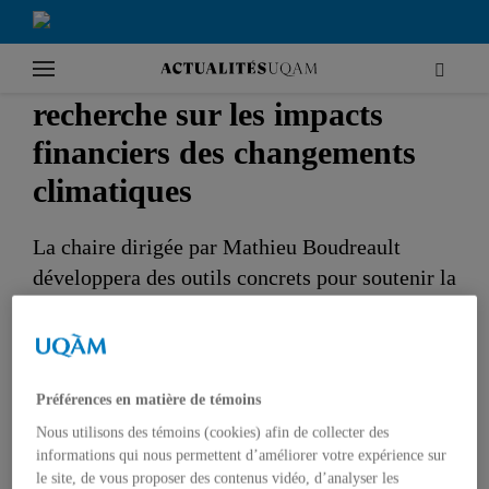
|
Accueil
Recherche
Une nouvelle chaire de
recherche sur les impacts
financiers des changements
climatiques
La chaire dirigée par Mathieu Boudreault
développera des outils concrets pour soutenir la
société face aux défis climatiques.
RECHERCHE
ENVIRONNEMENT
SCIENCES
PROFESSEURS
Préférences en matière de témoins
Nous utilisons des témoins (cookies) afin de collecter des
informations qui nous permettent d’améliorer votre expérience sur
le site, de vous proposer des contenus vidéo, d’analyser les
Une inondation à Gatineau en 2017.
Photo: Getty Images