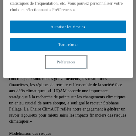
statistiques de fréquentation, etc. Vous pouvez personnaliser votre
choix en sélectionnant « Préférences ».
5 juin 2025 à 13 h 57
Mis à jour le 11 juin 2025 à 13 h 42
Autoriser les témoins
La Chaire de recherche en sciences actuarielles et climatiques
(ClimACT), qui vise à comprendre les impacts financiers des
Tout refuser
changements climatiques et à aider la société à mieux s’y adapter, a
récemment été créée.
Préférences
Dirigée par le professeur du Département de mathématiques
Mathieu Boudreault, la chaire développera des outils de recherche
concrets pour soutenir les gouvernements, les institutions
financières, les régimes de retraite et l’ensemble de la société face
aux défis climatiques. «L’UQAM accorde une importance
stratégique à la recherche de pointe sur les changements climatiques,
un enjeu crucial de notre époque, a souligné le recteur Stéphane
Pallage. La Chaire ClimACT reflète notre engagement à générer un
savoir rigoureux pour mieux saisir les impacts financiers des risques
climatiques.»
Modélisation des risques