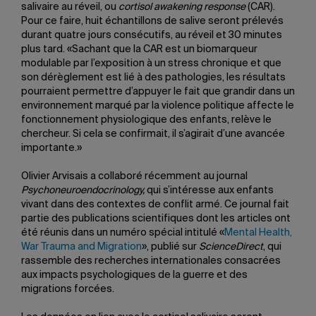
salivaire au réveil, ou
cortisol awakening response
(CAR).
Pour ce faire, huit échantillons de salive seront prélevés
durant quatre jours consécutifs, au réveil et 30 minutes
plus tard. «Sachant que la CAR est un biomarqueur
modulable par l’exposition à un stress chronique et que
son dérèglement est lié à des pathologies, les résultats
pourraient permettre d’appuyer le fait que grandir dans un
environnement marqué par la violence politique affecte le
fonctionnement physiologique des enfants, relève le
chercheur. Si cela se confirmait, il s’agirait d’une avancée
importante.»
Olivier Arvisais a collaboré récemment au journal
Psychoneuroendocrinology,
qui s’intéresse aux enfants
vivant dans des contextes de conflit armé. Ce journal fait
partie des publications scientifiques dont les articles ont
été réunis dans un numéro spécial intitulé «
Mental Health,
War Trauma and Migration
», publié sur
ScienceDirect
, qui
rassemble des recherches internationales consacrées
aux impacts psychologiques de la guerre et des
migrations forcées.