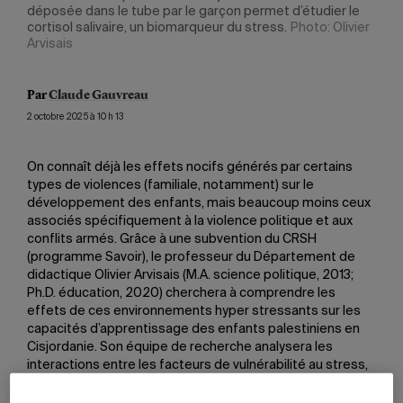
déposée dans le tube par le garçon permet d’étudier le
cortisol salivaire, un biomarqueur du stress.
Photo: Olivier
Arvisais
Par
Claude Gauvreau
2 octobre 2025 à 10 h 13
On connaît déjà les effets nocifs générés par certains
types de violences (familiale, notamment) sur le
développement des enfants, mais beaucoup moins ceux
associés spécifiquement à la violence politique et aux
conflits armés. Grâce à une subvention du CRSH
(programme Savoir), le professeur du Département de
didactique Olivier Arvisais (M.A. science politique, 2013;
Ph.D. éducation, 2020) cherchera à comprendre les
effets de ces environnements hyper stressants sur les
capacités d’apprentissage des enfants palestiniens en
Cisjordanie. Son équipe de recherche analysera les
interactions entre les facteurs de vulnérabilité au stress,
les niveaux de bien-être psychologique, les habiletés
cognitives et l’apprentissage, et identifiera les meilleures