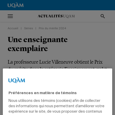
Accueil
|
Séries
|
Prix du mérite 2024
Une enseignante
exemplaire
La professeure Lucie Villeneuve obtient le Prix
du mérite dans la catégorie Enseignement, volet
carrière.
Série
Préférences en matière de témoins
Prix du mérite 2024
Nous utilisons des témoins (cookies) afin de collecter
VIE UNIVERSITAIRE
CULTURE
TÊTES D'AFFICHE
des informations qui nous permettent d’améliorer votre
PRIX ET DISTINCTIONS
ENSEIGNEMENT
ARTS
PROFESSEURS
expérience sur le site, de vous proposer des contenus