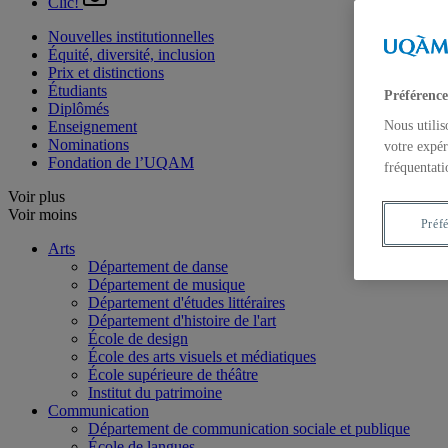
Clic!
Nouvelles institutionnelles
Équité, diversité, inclusion
Prix et distinctions
Étudiants
Préférence
Diplômés
Enseignement
Nous utilis
Nominations
votre expér
Fondation de l’UQAM
fréquentati
Voir plus
Voir moins
Préf
Arts
Département de danse
Département de musique
Département d'études littéraires
Département d'histoire de l'art
École de design
École des arts visuels et médiatiques
École supérieure de théâtre
Institut du patrimoine
Communication
Département de communication sociale et publique
École de langues