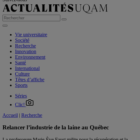
Vie universitaire
Société
Recherche
Innovation
Environnement
Santé
International
Culture
Têtes d’affiche
Sports
Séries
Clic!
Accueil
|
Recherche
Relancer l’industrie de la laine au Québec
La professeure Marie-Ève Faust milite pour la récupération et la