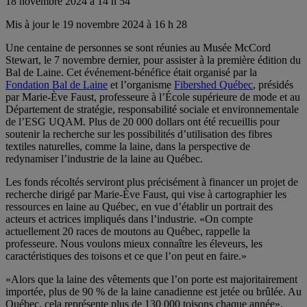
18 novembre 2024 à 14 h 54
Mis à jour le 19 novembre 2024 à 16 h 28
Une centaine de personnes se sont réunies au Musée McCord
Stewart, le 7 novembre dernier, pour assister à la première édition du
Bal de Laine. Cet événement-bénéfice était organisé par la
Fondation Bal de Laine
et l’organisme
Fibershed Québec
, présidés
par Marie-Ève Faust, professeure à l’École supérieure de mode et au
Département de stratégie, responsabilité sociale et environnementale
de l’ESG UQAM. Plus de 20 000 dollars ont été recueillis pour
soutenir la recherche sur les possibilités d’utilisation des fibres
textiles naturelles, comme la laine, dans la perspective de
redynamiser l’industrie de la laine au Québec.
Les fonds récoltés serviront plus précisément à financer un projet de
recherche dirigé par Marie-Ève Faust, qui vise à cartographier les
ressources en laine au Québec, en vue d’établir un portrait des
acteurs et actrices impliqués dans l’industrie. «On compte
actuellement 20 races de moutons au Québec, rappelle la
professeure. Nous voulons mieux connaître les éleveurs, les
caractéristiques des toisons et ce que l’on peut en faire.»
«Alors que la laine des vêtements que l’on porte est majoritairement
importée, plus de 90 % de la laine canadienne est jetée ou brûlée. Au
Québec, cela représente plus de 130 000 toisons chaque année»,