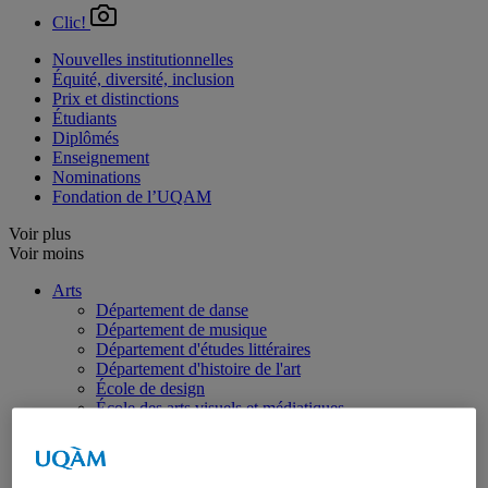
Clic!
Nouvelles institutionnelles
Équité, diversité, inclusion
Prix et distinctions
Étudiants
Diplômés
Enseignement
Nominations
Fondation de l’UQAM
Voir plus
Voir moins
Arts
Département de danse
Département de musique
Département d'études littéraires
Département d'histoire de l'art
École de design
École des arts visuels et médiatiques
École supérieure de théâtre
Institut du patrimoine
Communication
Département de communication sociale et publique