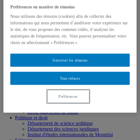
École de langues
Préférences en matière de témoins
École des médias
Éducation
Nous utilisons des témoins (cookies) afin de collecter des
Département de didactique
informations qui nous permettent d’améliorer votre expérience sur
Département de didactique des langues
le site, de vous proposer des contenus vidéo, d’analyser les
Département d'éducation et formation spécialisées
statistiques de fréquentation, etc. Vous pouvez personnaliser votre
Département d'éducation et pédagogie
choix en sélectionnant « Préférences ».
Gestion
Département de finance
Département de management
Autoriser les témoins
Département de marketing
Département de stratégie, responsabilité sociale et
environnementale
Département des sciences comptables
Tout refuser
Département des sciences économiques
Département d’analytique, opérations et technologies
de l’information
Préférences
Département d'études urbaines et touristiques
Département d'organisation et ressources humaines
École supérieure de mode
Politique et droit
Département de science politique
Département des sciences juridiques
Institut d'études internationales de Montréal