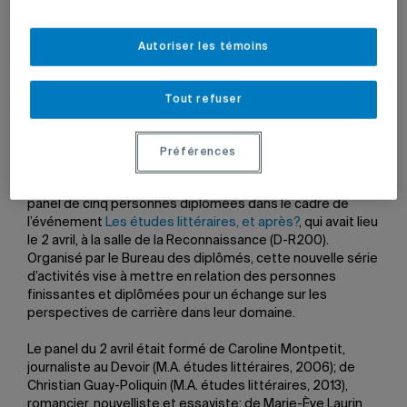
Christian Guay-Poliquin, Marie-Ève Laurin, Caroline
Montpetit, May Sansregret et Karina Sieres.
Photo: Benoit
Rousseau
Autoriser les témoins
Par
Jean-François Ducharme
Tout refuser
11 avril 2024 à 13 h 50
Préférences
Quelles perspectives de carrière s’offrent après des
études littéraires? Cette question a été soumise à un
panel de cinq personnes diplômées dans le cadre de
l’événement
Les études littéraires, et après?
, qui avait lieu
le 2 avril, à la salle de la Reconnaissance (D-R200).
Organisé par le Bureau des diplômés, cette nouvelle série
d’activités vise à mettre en relation des personnes
finissantes et diplômées pour un échange sur les
perspectives de carrière dans leur domaine.
Le panel du 2 avril était formé de Caroline Montpetit,
journaliste au Devoir (M.A. études littéraires, 2006); de
Christian Guay-Poliquin (M.A. études littéraires, 2013),
romancier, nouvelliste et essayiste; de Marie-Ève Laurin