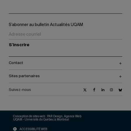
S’abonner au bulletin Actualités UQAM
S'inscrire
Contact
Sites partenaires
Suivez-nous
Conception de sites web :
PAR Design, Agence Web
UQAM - Université du Québec à Montréal
ACCESSIBILITÉ WEB