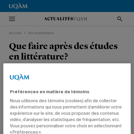
Accueil
|
Vie universitaire
Que faire après des études
en littérature?
Un événement organisé par le Bureau des
diplômés se penche sur les perspectives de
carrière dans le domaine littéraire.
Préférences en matière de témoins
Nous utilisons des témoins (cookies) afin de collecter
VIE UNIVERSITAIRE
ARTS
DIPLÔMÉS
des informations qui nous permettent d’améliorer votre
expérience sur le site, de vous proposer des contenus
vidéo, d’analyser les statistiques de fréquentation, etc.
Vous pouvez personnaliser votre choix en sélectionnant
« Préférences ».