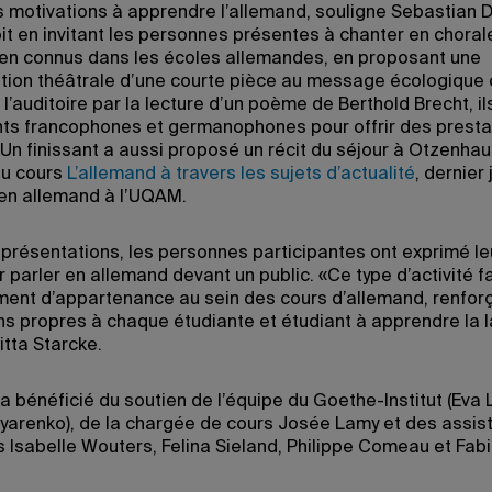
s motivations à apprendre l’allemand, souligne Sebastian D
it en invitant les personnes présentes à chanter en choral
en connus dans les écoles allemandes, en proposant une
ation théâtrale d’une courte pièce au message écologique 
’auditoire par la lecture d’un poème de Berthold Brecht, il
nts francophones et germanophones pour offrir des presta
 Un finissant a aussi proposé un récit du séjour à Otzenha
du cours
L’allemand à travers les sujets d’actualité
, dernier
en allemand à l’UQAM.
 présentations, les personnes participantes ont exprimé leu
 parler en allemand devant un public. «Ce type d’activité f
iment d’appartenance au sein des cours d’allemand, renforç
ns propres à chaque étudiante et étudiant à apprendre la 
itta Starcke.
 a bénéficié du soutien de l’équipe du Goethe-Institut (Eva
yarenko), de la chargée de cours Josée Lamy et des assis
s Isabelle Wouters, Felina Sieland, Philippe Comeau et Fabi