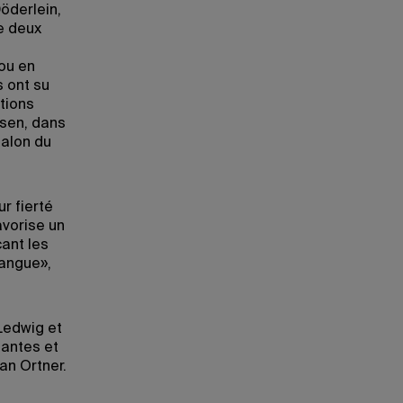
öderlein,
e deux
ou en
s ont su
tions
usen, dans
 jalon du
r fierté
avorise un
ant les
langue»,
 Ledwig et
tantes et
an Ortner.