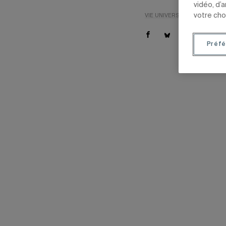
vidéo, d’
votre cho
VIE UNIVERSITAIRE
CULTUR
Préfé