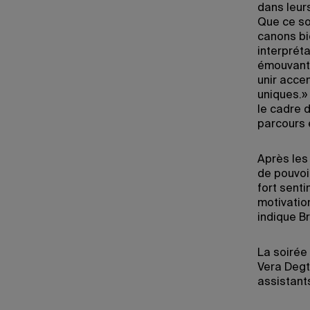
dans leur
Que ce so
canons bi
interprét
émouvant l
unir acce
uniques.»
le cadre 
parcours 
Après les
de pouvoir
fort sent
motivatio
indique Br
La soirée
Vera Degt
assistant