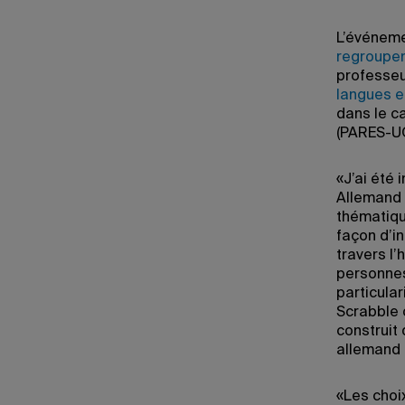
L’événemen
regroupem
professeu
langues e
dans le c
(PARES-U
«J’ai été
Allemand I
thématique
façon d’in
travers l’
personnes
particula
Scrabble o
construit 
allemand 
«Les choi