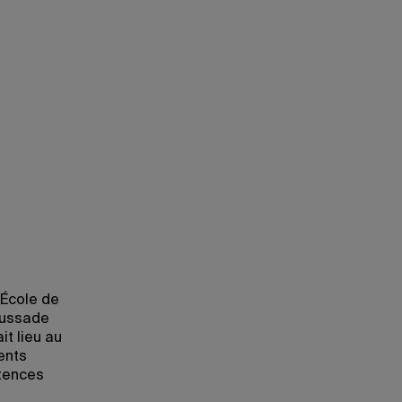
’École de
aussade
it lieu au
ents
tences