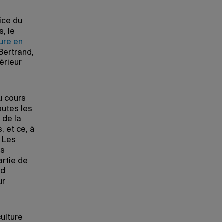
ice du
s, le
ure en
Bertrand,
érieur
u cours
outes les
 de la
, et ce, à
. Les
es
artie de
nd
ur
ulture