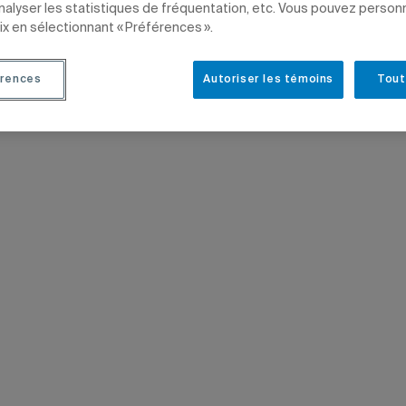
analyser les statistiques de fréquentation, etc. Vous pouvez person
ix en sélectionnant « Préférences ».
E
ENSEIGNEMENT
COMMUNICATION
ÉTUDIANTS
PROFESSEURS
rences
Autoriser les témoins
Tout