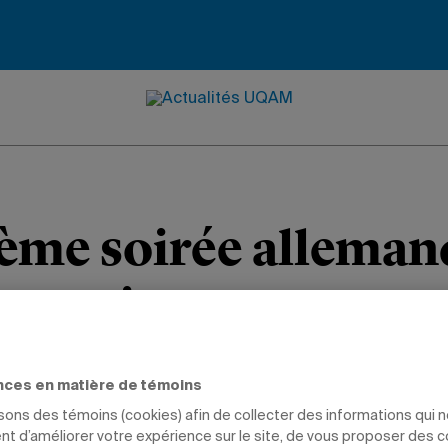
ème soirée alleman
-Institut
s et étudiants de l’École de langues o
nces en matière de témoins
ariés lors de l’événement.
isons des témoins (cookies) afin de collecter des informations qui 
t d’améliorer votre expérience sur le site, de vous proposer des 