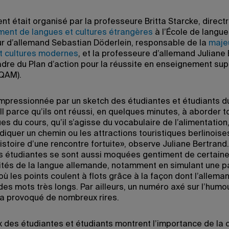
t était organisé par la professeure Britta Starcke, directr
ent de langues et cultures étrangères
à l’École de langue
r d’allemand Sebastian Döderlein, responsable de la
maje
t cultures modernes
, et la professeure d’allemand Juliane 
adre du Plan d’action pour la réussite en enseignement sup
QAM).
 impressionnée par un sketch des étudiantes et étudiants d
I parce qu’ils ont réussi, en quelques minutes, à aborder t
s du cours, qu’il s’agisse du vocabulaire de l’alimentation,
diquer un chemin ou les attractions touristiques berlinoises
histoire d’une rencontre fortuite», observe Juliane Bertrand
 étudiantes se sont aussi moquées gentiment de certain
rités de la langue allemande, notamment en simulant une p
ù les points coulent à flots grâce à la façon dont l’allema
des mots très longs. Par ailleurs, un numéro axé sur l’humo
a provoqué de nombreux rires.
x des étudiantes et étudiants montrent l’importance de la c