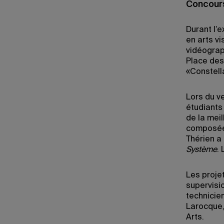
Concour
Durant l’
en arts v
vidéograp
Place des
«Constell
Lors du v
étudiants 
de la meil
composée 
Thérien a 
Système
.
Les proje
supervisi
technicie
Larocque,
Arts.