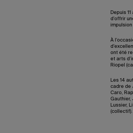
Depuis 11 
d’offrir u
impulsion 
À l’occasi
d’excelle
ont été r
et arts d’
Riopel (c
Les 14 au
cadre de
Caro, Rap
Gauthier,
Lussier, 
(collectif).