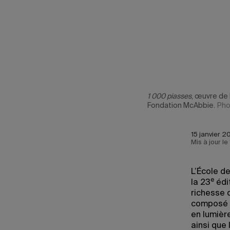
récipiendaire
1 000 piasses
, œuvre de 
Fondation McAbbie.
Pho
15 janvier 2
Mis à jour l
L’École d
e
la 23
édit
richesse 
composé d
en lumièr
ainsi que 