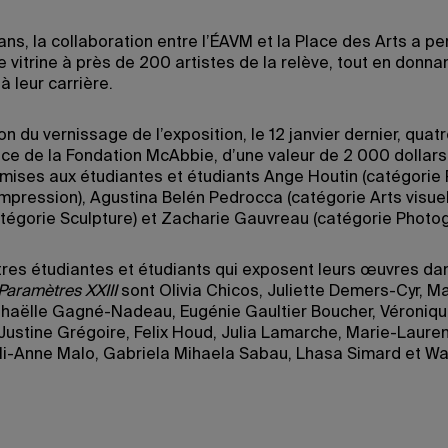
ans, la collaboration entre l’ÉAVM et la Place des Arts a p
ne vitrine à près de 200 artistes de la relève, tout en donna
à leur carrière.
on du vernissage de l’exposition, le 12 janvier dernier, qua
nce de la Fondation McAbbie, d’une valeur de 2 000 dollar
emises aux étudiantes et étudiants Ange Houtin (catégorie 
impression), Agustina Belén Pedrocca (catégorie Arts visuel
atégorie Sculpture) et Zacharie Gauvreau (catégorie Photog
tres étudiantes et étudiants qui exposent leurs œuvres dan
Paramètres XXIII
sont Olivia Chicos, Juliette Demers-Cyr, Ma
haëlle Gagné-Nadeau, Eugénie Gaultier Boucher, Véroniq
 Justine Grégoire, Felix Houd, Julia Lamarche, Marie-Laure
Lili-Anne Malo, Gabriela Mihaela Sabau, Lhasa Simard et W