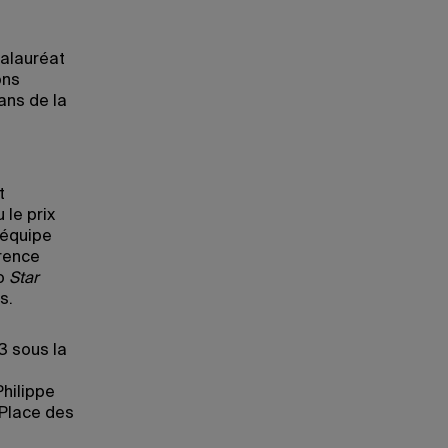
calauréat
ons
ans de la
t
 le prix
 équipe
rence
éo
Star
s.
3 sous la
Philippe
 Place des