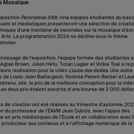
s Mosaïque
exposition
Paramètres XXIII
, cinq équipes étudiantes du bac
isuels et médiatiques présenteront une sélection de créati
hiques d’une trentaine de secondes sur la mosaïque d’écr
 Arts. La programmation 2024 se décline sous le thème
ations».
ernissage de l’exposition, l’équipe formée des étudiantes e
Aglaë Brown, Julien Hétu, Tician Lagier et Vickie Tsaï a reçu
leure réalisation pour la vidéo
L’aube des étoiles
. Une autre
de Louis-Jean Baillargeon, Noémie Parent-Barber et Lau
obtenu, elle, le prix de la meilleure conception pour la vid
 Les deux prix étaient assortis d’une bourse de 3 000 dollar
ts de création ont été réalisés au trimestre d’automne 202
on du professeur de l’ÉAVM Jean Dubois, avec l’appui des
ns en arts médiatiques de l’École et en collaboration avec 
 producteur aux contenus et à l’affichage numérique de la