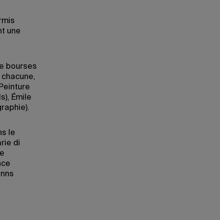
ermis
nt une
tre bourses
s chacune,
Peinture
s), Émile
raphie).
s le
rie di
ue
nce
anns