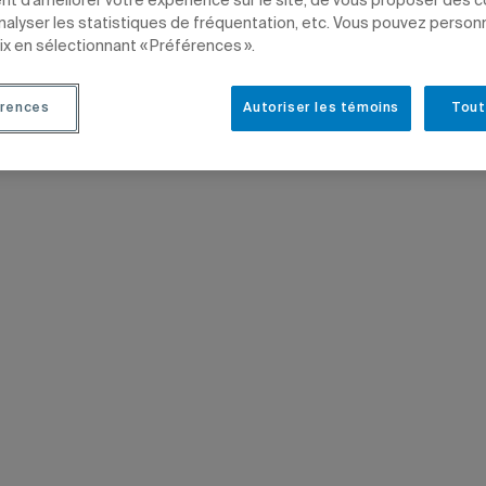
t d’améliorer votre expérience sur le site, de vous proposer des 
analyser les statistiques de fréquentation, etc. Vous pouvez person
TIONS
ARTS
ÉTUDIANTS
ix en sélectionnant « Préférences ».
rences
Autoriser les témoins
Tout