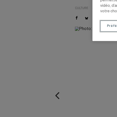
permetten
vidéo, d’
CULTURE
PRIX ET DISTINC
votre cho
Préfé