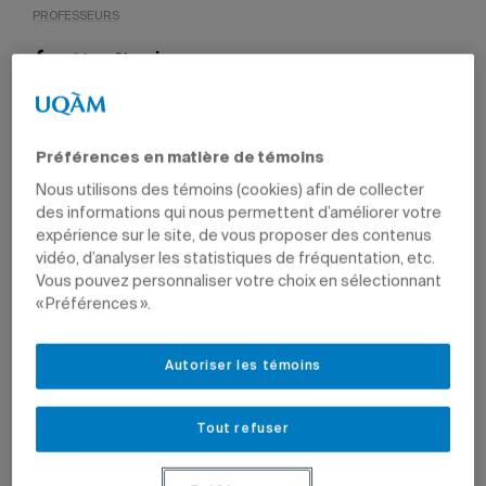
PROFESSEURS
Au Québec, plus de deux millions d’actes ostéopathiques
Préférences en matière de témoins
sont pratiqués chaque année par quelque 3100
ostéopathes.
Photo: Getty Images
Nous utilisons des témoins (cookies) afin de collecter
des informations qui nous permettent d’améliorer votre
expérience sur le site, de vous proposer des contenus
Par
Jean-François Ducharme
vidéo, d’analyser les statistiques de fréquentation, etc.
6 février 2024 à 14 h 42
Mis à jour le 9 février 2024 à 9 h 16
Vous pouvez personnaliser votre choix en sélectionnant
« Préférences ».
Deux nouveaux programmes de deuxième cycle en
ostéopathie seront offerts à compter de l’automne
Autoriser les témoins
2024. L’UQAM devient ainsi la première université au
Québec à créer des formations dans le domaine,
rejoignant plusieurs universités à travers le monde
Tout refuser
(notamment au Royaume-Uni, en Australie, en Suisse, en
Belgique et aux États-Unis). Au Canada, le Collège