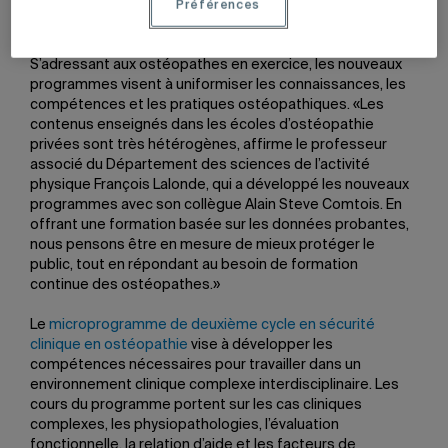
Sheridan, en Ontario, propose le seul baccalauréat en
Préférences
ostéopathie depuis l’automne 2023.
S’adressant aux ostéopathes en exercice, les nouveaux
programmes visent à uniformiser les connaissances, les
compétences et les pratiques ostéopathiques. «Les
contenus enseignés dans les écoles d’ostéopathie
privées sont très hétérogènes, affirme le professeur
associé du Département des sciences de l’activité
physique François Lalonde, qui a développé les nouveaux
programmes avec son collègue Alain Steve Comtois. En
offrant une formation basée sur les données probantes,
nous pensons être en mesure de mieux protéger le
public, tout en répondant au besoin de formation
continue des ostéopathes.»
Le
microprogramme de deuxième cycle en sécurité
clinique en ostéopathie
vise à développer les
compétences nécessaires pour travailler dans un
environnement clinique complexe interdisciplinaire. Les
cours du programme portent sur les cas cliniques
complexes, les physiopathologies, l’évaluation
fonctionnelle, la relation d’aide et les facteurs de