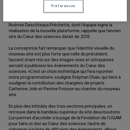
comme les Sprints de science ou les visites virtuelles de
Préférences
laboratoires.
La conceptrice visuelle au Service de l’audiovisuel (SAV)
Noémie Descôteaux-Fréchette, dont l’équipe signe la
réalisation de la nouvelle plateforme, rappelle que l’ancien
site du Cœur des sciences datait de 2013.
La conceptrice fait remarquer que l’identité visuelle du
nouveau site est plus forte que celle du précédent,
l’accent étant mis sur des images vives et attrayantes
servant à publiciser les événements du Cœur des
sciences. «C’est un choix esthétique qui fera rayonner
notre programmation», souligne Stéphan Chaix, qui tient à
souligner la contribution des chargées de projets
Catherine Jolin et Perrine Poisson au chantier du nouveau
site.
En plus des intitulés des trois sections principales, on
retrouve dans le bandeau supérieur du site deux boutons.
L’un permet d’accéder à la page de la Fondation de l’UQAM
pour faire un don au Cœur des sciences, l’autre de
s’abonner à la liste de diffusion des événements. «Nous