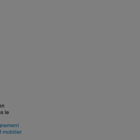
en
s le
ignement
mobilier