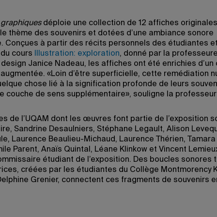
 graphiques
déploie une collection de 12 affiches originale
le thème des souvenirs et dotées d’une ambiance sonore
. Conçues à partir des récits personnels des étudiantes e
 du cours
Illustration: exploration
, donné par la professeur
e design Janice Nadeau, les affiches ont été enrichies d’un
é augmentée. «Loin d’être superficielle, cette remédiation 
elque chose lié à la signification profonde de leurs souven
ne couche de sens supplémentaire», souligne la professeur
tes de l’UQAM dont les œuvres font partie de l’exposition s
aire, Sandrine Desaulniers, Stéphane Legault, Alison Levequ
le, Laurence Beaulieu-Michaud, Laurence Thérien, Tamara
ile Parent, Anaïs Quintal, Léane Klinkow et Vincent Lemieux
missaire étudiant de l’exposition. Des boucles sonores 
rices, créées par les étudiantes du Collège Montmorency 
 Delphine Grenier, connectent ces fragments de souvenirs e