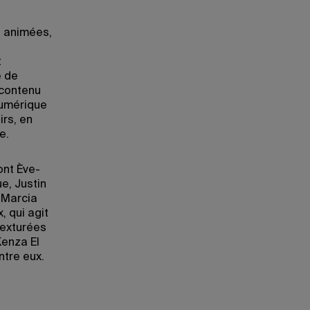
s animées,
t
e de
 contenu
numérique
irs, en
e.
ont Ève-
e, Justin
 Marcia
, qui agit
texturées
Kenza El
ntre eux.