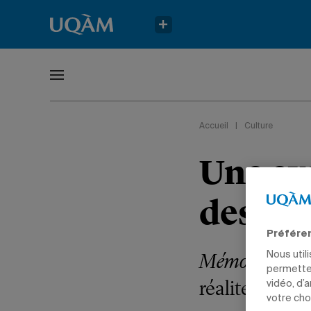
Accueil
|
Culture
Une ex
design
Préfére
Mémoires grap
Nous util
permetten
réalité augme
vidéo, d’
votre cho