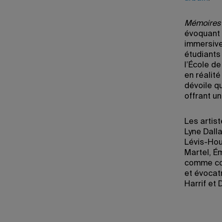
Mémoires
évoquant 
immersive
étudiants
l’École d
en réalit
dévoile qu
offrant u
Les artis
Lyne Dall
Lévis-Hou
Martel, Ém
comme com
et évocat
Harrif et