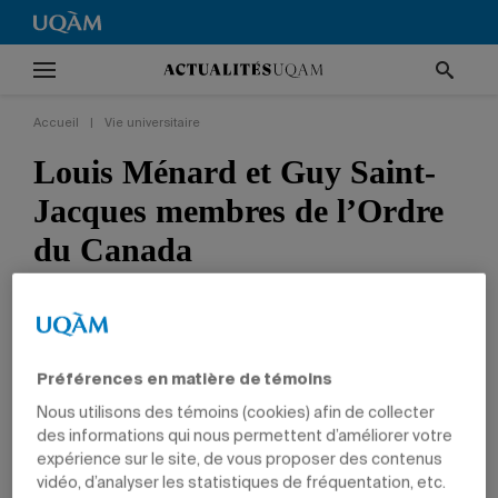
Accueil
|
Vie universitaire
Louis Ménard et Guy Saint-
Jacques membres de l’Ordre
du Canada
Le professeur retraité et le
fellow
de l’IEIM
sont honorés pour leurs réalisations
exceptionnelles.
Préférences en matière de témoins
Nous utilisons des témoins (cookies) afin de collecter
VIE UNIVERSITAIRE
PRIX ET DISTINCTIONS
GESTION
des informations qui nous permettent d’améliorer votre
PROFESSEURS
expérience sur le site, de vous proposer des contenus
vidéo, d’analyser les statistiques de fréquentation, etc.