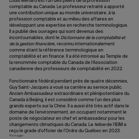
Louis Ménard est l’un des piliers de la profession
comptable au Canada. Le professeur retraité a apporté
une contribution unique au monde universitaire, à la
profession comptable et au milieu des affaires en
développant une expertise en recherche terminologique.
Il a publié des ouvrages qui sont devenus des
incontournables, dont le
Dictionnaire de la comptabilité et
de la gestion financièr
e, reconnu internationalement
comme étant la référence terminologique en
comptabilité et en finance. Il a été intronisé au Temple de
la renommée comptable du Canada de l’Association
canadienne des professeurs de comptabilité en 2022.
Fonctionnaire fédéral pendant près de quatre décennies,
Guy Saint-Jacques a voué sa carrière au service public.
Ancien Ambassadeur extraordinaire et plénipotentiaire du
Canada à Beijing, il est considéré comme l’un des plus
grands experts sur la Chine. Il a aussi été très actif dans le
domaine de l’environnement, en occupant notamment le
poste de négociateur en chef et ambassadeur pour les
changements climatiques du Canada. Le
fellow
de l’IEIM a
reçu le grade d’officier de l’Ordre du Québec en 2023.
Partager