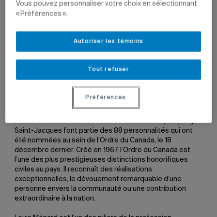
Vous pouvez personnaliser votre choix en sélectionnant
« Préférences ».
Louis Ménard et Guy Saint-Jacques.
Photos: Magenta
Autoriser les témoins
Photo et IEIM
18 décembre 2024 à 15 h 33
Tout refuser
Mis à jour le 7 janvier 2025 à 14 h 46
Préférences
Le professeur retraité du Département des sciences
comptables de l’ESG UQAM Louis Ménard et le
fellow
de
l’Institut d’études internationales de Montréal (IEIM) Guy
Saint-Jacques font partie des 88 personnalités qui ont
été nommées au sein de l’Ordre du Canada, le 18
décembre dernier. Créé en 1967, l’Ordre du Canada est
l’une des plus prestigieuses distinctions honorifiques
civiles au pays. Il reconnaît des réalisations
exceptionnelles, le dévouement remarquable d’une
personne envers la communauté ou une contribution
extraordinaire à la nation.