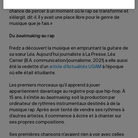
Malgré son succès, Fredz garde la tête froide. «J’ai la
chance de percer à un moment où le rap se transforme et
s’élargit, dit-il. Il y avait une place libre pour le genre de
musique que je fais.»
Du
beatmaking
au rap
Fredz a découvert la musique en empruntant la guitare de
sa sœur Léa. Aujourd’hui journaliste à La Presse, Léa
Carrier (B.A. communication/journalisme, 2021) a elle aussi
été la vedette d’un
article d’Actualités UQAM
à l’époque
où elle était étudiante.
Les premiers morceaux qu’il apprend à jouer
appartiennent davantage au registre pop que hip-hop. À
15 ans, il s’initie au
beatmaking
, soit la production par
ordinateur de rythmes instrumentaux destinés à de la
musique rap. Après avoir tenté de vendre ses rythmes à
d’autres artistes, il commence à écrire et à chanter sur
ses propres compositions.
Ses premières chansons n’avaient rien à voir avec celles