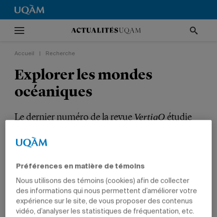
Accueil
|
Recherche
Explorer les mondes
océaniques
Le dernier numéro de la revue
étudie
VertigO
des communautés hybrides formées de la faune
marine et des populations littorales.
Préférences en matière de témoins
RECHERCHE
ENVIRONNEMENT
INTERNATIONAL
REVUES
SCIENCES
SCIENCES HUMAINES
PROFESSEURS
Nous utilisons des témoins (cookies) afin de collecter
des informations qui nous permettent d’améliorer votre
expérience sur le site, de vous proposer des contenus
vidéo, d’analyser les statistiques de fréquentation, etc.