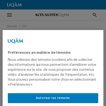
Accueil
|
Clic
Entente-cadre entre
l’UQAM et l’ITHQ
Préférences en matière de témoins
16 février 2024 à 10 h 49
Mis à jour le 20 février 2024 à 14 h 24
Nous utilisons des témoins (cookies) afin de collecter
des informations qui nous permettent d’améliorer votre
CLIC
GESTION
expérience sur le site, de vous proposer des contenus
vidéo, d’analyser les statistiques de fréquentation, etc.
Vous pouvez personnaliser votre choix en sélectionnant
« Préférences ».
Le recteur Stéphane Pallage et la directrice générale de
l'ITHQ Liza Frulla.
Photo: ITHQ
Autoriser les témoins
L’UQAM et l’Institut de tourisme et d’hôtellerie du Québec