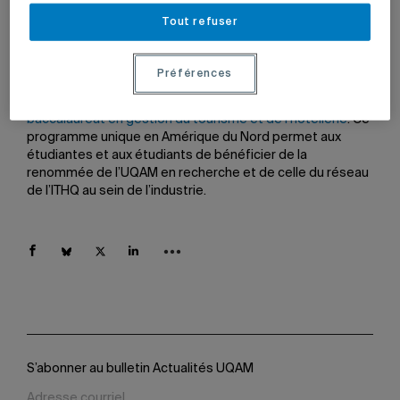
(ITHQ) ont signé une entente-cadre, le 15 février dernier.
Tout refuser
L’entente permet de chapeauter les projets de
partenariat actuels et à venir dans les domaines du
tourisme, de l’hôtellerie et de la restauration.
Préférences
Depuis 1991, les deux institutions collaborent pour offrir le
baccalauréat en gestion du tourisme et de l’hôtellerie
. Ce
programme unique en Amérique du Nord permet aux
étudiantes et aux étudiants de bénéficier de la
renommée de l’UQAM en recherche et de celle du réseau
de l’ITHQ au sein de l’industrie.
S’abonner au bulletin Actualités UQAM