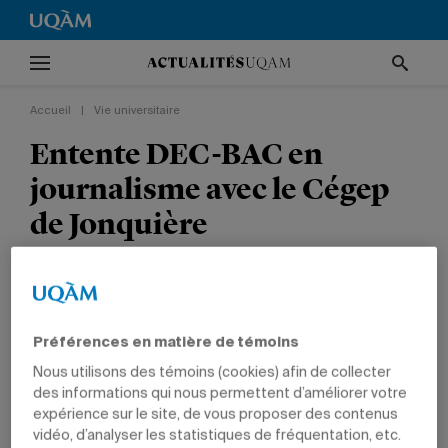
Accueil
|
Vie universitaire
Entente DEC-BAC en
journalisme avec le Cégep
de Jonquière
En plus de faciliter le passage du collégial à
l’université, l’entente élargit l’accès à l’École d’été
d’immersion journalistique en communauté
Préférences en matière de témoins
autochtone.
Nous utilisons des témoins (cookies) afin de collecter
des informations qui nous permettent d’améliorer votre
VIE UNIVERSITAIRE
ENSEIGNEMENT
COMMUNICATION
expérience sur le site, de vous proposer des contenus
PROFESSEURS
vidéo, d’analyser les statistiques de fréquentation, etc.