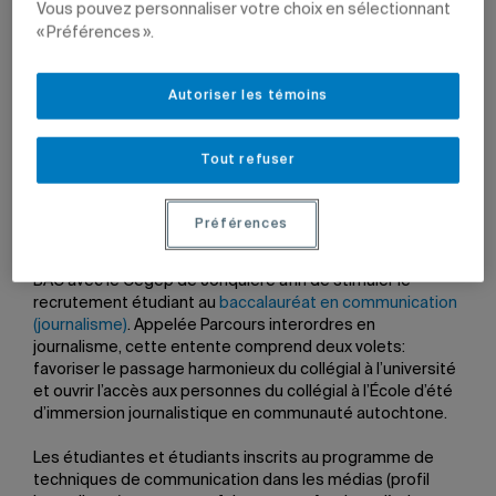
Vous pouvez personnaliser votre choix en sélectionnant
« Préférences ».
Autoriser les témoins
Photo: Nathalie St-Pierre
Tout refuser
Par
Jean-François Ducharme
9 septembre 2024 à 11 h 51
Préférences
L’UQAM a récemment conclu une nouvelle entente DEC-
BAC avec le Cégep de Jonquière afin de stimuler le
recrutement étudiant au
baccalauréat en communication
(journalisme)
. Appelée Parcours interordres en
journalisme, cette entente comprend deux volets:
favoriser le passage harmonieux du collégial à l’université
et ouvrir l’accès aux personnes du collégial à l’École d’été
d’immersion journalistique en communauté autochtone.
Les étudiantes et étudiants inscrits au programme de
techniques de communication dans les médias (profil