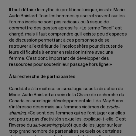
Il faut défaire le mythe du profil incel unique, insiste Marie-
Aude Boislard. Tous les hommes qui se retrouvent sur les
forums incels ne sont pas radicaux ou à risque de
commettre des gestes agressifs. «Le terme ‘’incel’’ est
chargé, mais il faut comprendre qu’il existe peu d’espaces
de discussion permettant à ces personnes de se
retrouver à l’extérieur de l’incelopshère pour discuter de
leurs difficultés à entrer en relation intime avec une
femme. C’est donc important de développer des
ressources pour soutenir leur passage hors ligne.»
À la recherche de participantes
Candidate à la maîtrise en sexologie sous la direction de
Marie-Aude Boislard au sein de la Chaire de recherche du
Canada en sexologie développementale, Léa-May Burns
s’intéresse désormais aux femmes victimes de
prude-
shaming
. «Ce sont des femmes qui se font juger car elles
ont peu ou pas d’activités sexuelles, explique-t-elle. C’est
l’inverse du
slut-shaming:
plutôt que de les juger sur leur
trop grand nombre de partenaires sexuels ou certaines