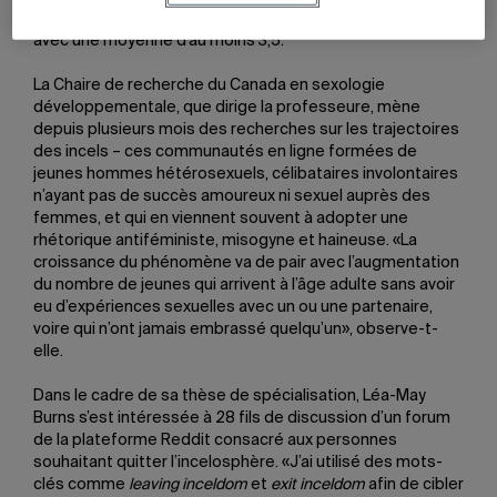
étudiants ayant complété 60 crédits au baccalauréat
avec une moyenne d’au moins 3,5.
La Chaire de recherche du Canada en sexologie
développementale, que dirige la professeure, mène
depuis plusieurs mois des recherches sur les trajectoires
des incels – ces communautés en ligne formées de
jeunes hommes hétérosexuels, célibataires involontaires
n’ayant pas de succès amoureux ni sexuel auprès des
femmes, et qui en viennent souvent à adopter une
rhétorique antiféministe, misogyne et haineuse. «La
croissance du phénomène va de pair avec l’augmentation
du nombre de jeunes qui arrivent à l’âge adulte sans avoir
eu d’expériences sexuelles avec un ou une partenaire,
voire qui n’ont jamais embrassé quelqu’un», observe-t-
elle.
Dans le cadre de sa thèse de spécialisation, Léa-May
Burns s’est intéressée à 28 fils de discussion d’un forum
de la plateforme Reddit consacré aux personnes
souhaitant quitter l’incelosphère. «J’ai utilisé des mots-
clés comme
leaving inceldom
et
exit inceldom
afin de cibler