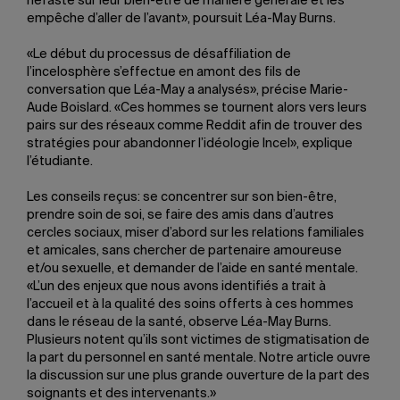
néfaste sur leur bien-être de manière générale et les
empêche d’aller de l’avant», poursuit Léa-May Burns.
«Le début du processus de désaffiliation de
l’incelosphère s’effectue en amont des fils de
conversation que Léa-May a analysés», précise Marie-
Aude Boislard. «Ces hommes se tournent alors vers leurs
pairs sur des réseaux comme Reddit afin de trouver des
stratégies pour abandonner l’idéologie Incel», explique
l’étudiante.
Les conseils reçus: se concentrer sur son bien-être,
prendre soin de soi, se faire des amis dans d’autres
cercles sociaux, miser d’abord sur les relations familiales
et amicales, sans chercher de partenaire amoureuse
et/ou sexuelle, et demander de l’aide en santé mentale.
«L’un des enjeux que nous avons identifiés a trait à
l’accueil et à la qualité des soins offerts à ces hommes
dans le réseau de la santé, observe Léa-May Burns.
Plusieurs notent qu’ils sont victimes de stigmatisation de
la part du personnel en santé mentale. Notre article ouvre
la discussion sur une plus grande ouverture de la part des
soignants et des intervenants.»