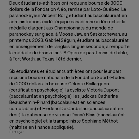
Deux étudiants-athlètes ont reçu une bourse de 3000
dollars de la Fondation Aléo, remise par Loto-Québec. Le
parahockeyeur Vincent Boily, étudiant au baccalauréat en
administration a aidé l’équipe canadienne à décrocher la
médaille d’argent aux Championnats du monde de
parahockey sur glace, à Moose Jaw, en Saskatchewan, au
printemps 2023. Gabriel Séguin, étudiant au baccalauréat
en enseignement de l’anglais langue seconde, a remporté
la médaille de bronze au US Open de paratennis de table,
à Fort Worth, au Texas, l’été dernier.
Six étudiantes et étudiants athlètes ont pour leur part
reçu une bourse nationale de la Fondation Sport-Études
de 2000 dollars: la boxeuse Céleste Baillargeon
(certificat en psychologie), la cycliste Victoria Dupont
(baccalauréat en psychologie), les judokas Catherine
Beauchemin-Pinard (baccalauréat en sciences
comptables) et Frédéric De Cardaillac (baccalauréat en
droit), la patineuse de vitesse Danaé Blais (baccalauréat
en psychologie) et la trampoliniste Sophiane Méthot
(maîtrise en finance appliquée).
Partager