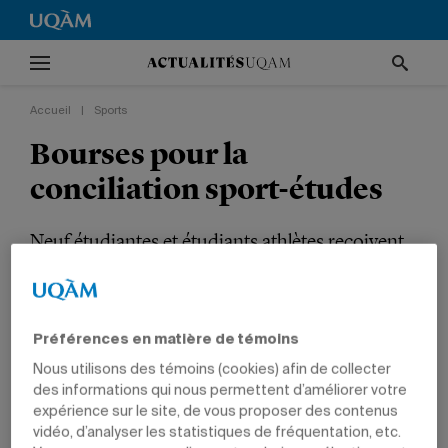
Accueil
|
Sports
Bourses pour la
conciliation sport-études
Neuf étudiantes et étudiants athlètes reçoivent
un appui financier de la Fondation Aléo et de la
Fondation Sport-Études.
Préférences en matière de témoins
SPORTS
PRIX ET DISTINCTIONS
ÉTUDIANTS
Nous utilisons des témoins (cookies) afin de collecter
des informations qui nous permettent d’améliorer votre
expérience sur le site, de vous proposer des contenus
vidéo, d’analyser les statistiques de fréquentation, etc.