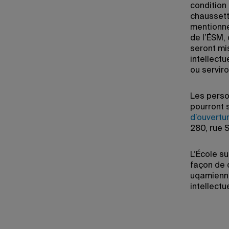
condition 
chaussett
mentionne
de l’ÉSM, 
seront mi
intellectu
ou servir
Les perso
pourront 
d’ouvertu
280, rue 
L’École su
façon de 
uqamienne
intellectu