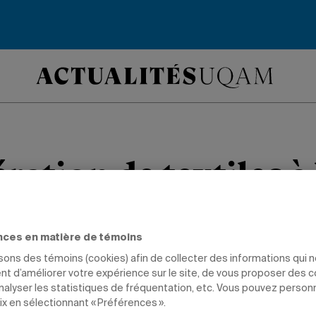
ration de textiles à
e toutes les choses qu’on ne porte plu
nces en matière de témoins
t pour une bonne cause!
isons des témoins (cookies) afin de collecter des informations qui 
t d’améliorer votre expérience sur le site, de vous proposer des 
analyser les statistiques de fréquentation, etc. Vous pouvez person
ONNEMENT
GESTION
ix en sélectionnant « Préférences ».