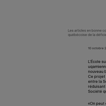
Les articles en bonne co
québécoise de la déficie
10 octobre 
L’École s
uqamienne
nouveau b
Ce projet
entre la 
réduisant 
Société q
«On peut 