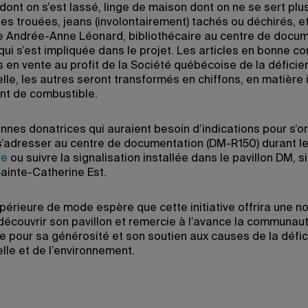
dont on s’est lassé, linge de maison dont on ne se sert plus
es trouées, jeans (involontairement) tachés ou déchirés, et
 Andrée-Anne Léonard, bibliothécaire au centre de docu
qui s’est impliquée dans le projet. Les articles en bonne co
s en vente au profit de la Société québécoise de la déficie
elle, les autres seront transformés en chiffons, en matière 
ont de combustible.
nnes donatrices qui auraient besoin d’indications pour s’or
s’adresser au centre de documentation (DM-R150) durant l
re
ou suivre la signalisation installée dans le pavillon DM, s
Sainte-Catherine Est.
périeure de mode espère que cette initiative offrira une n
découvrir son pavillon et remercie à l’avance la communau
 pour sa générosité et son soutien aux causes de la défi
elle et de l’environnement.