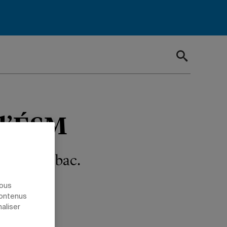
 l’ÉSM
s dans le bac.
nous
contenus
naliser