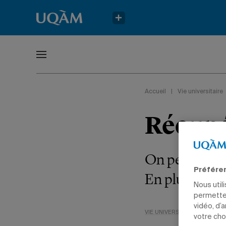
Accueil
|
Vie universitaire
Récupé
On peut mettr
Préfére
En plus, c’es
Nous util
permetten
vidéo, d’
VIE UNIVERSITAIRE
ENVIR
votre cho