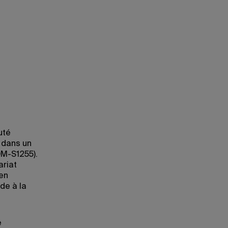
uté
 dans un
DM-S1255).
ariat
 en
ide à la
e