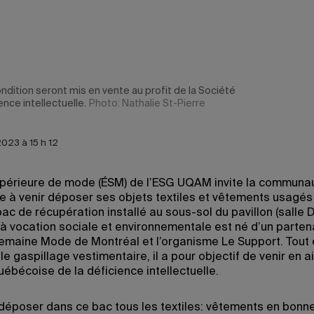
ndition seront mis en vente au profit de la Société
nce intellectuelle.
Photo: Nathalie St-Pierre
2023 à 15 h 12
upérieure de mode (ÉSM) de l’ESG UQAM invite la communa
 à venir déposer ses objets textiles et vêtements usagés
ac de récupération installé au sous-sol du pavillon (salle 
 à vocation sociale et environnementale est né d’un parten
Semaine Mode de Montréal et l’organisme Le Support. Tout
le gaspillage vestimentaire, il a pour objectif de venir en a
uébécoise de la déficience intellectuelle.
déposer dans ce bac tous les textiles: vêtements en bonn