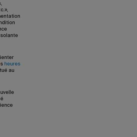
,
c.»,
mentation
ndition
nce
isolante
ienter
es
heures
itué au
ouvelle
té
cience