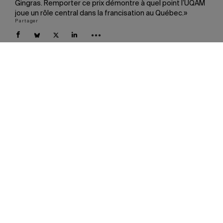
Gingras. Remporter ce prix démontre à quel point l’UQAM
joue un rôle central dans la francisation au Québec.»
Partager
À lire aussi
Les plus populaires
S’abonner au bulletin Actualités UQAM
S'inscrire