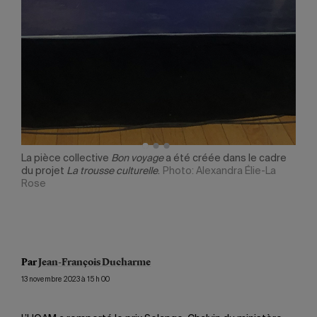
ge
La pièce collective
Bon voyage
a été créée dans le cadre
La L
du projet
La trousse culturelle
.
Photo: Alexandra Élie-La
l’an
ses.
Rose
immi
l’ex
de l
Élie
Par
Jean-François Ducharme
13 novembre 2023 à 15 h 00