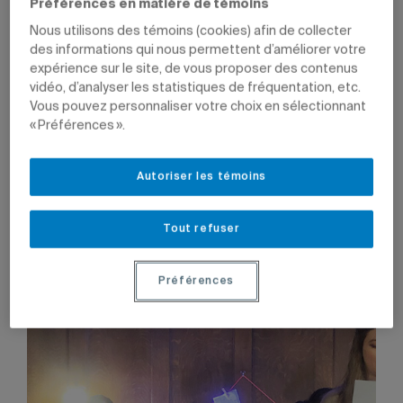
Préférences en matière de témoins
VIE UNIVERSITAIRE
PRIX ET DISTINCTIONS
Nous utilisons des témoins (cookies) afin de collecter
ÉQUITÉ, DIVERSITÉ, INCLUSION
EMPLOYÉS
CADRES
des informations qui nous permettent d’améliorer votre
expérience sur le site, de vous proposer des contenus
vidéo, d’analyser les statistiques de fréquentation, etc.
Vous pouvez personnaliser votre choix en sélectionnant
« Préférences ».
Autoriser les témoins
Tout refuser
Préférences