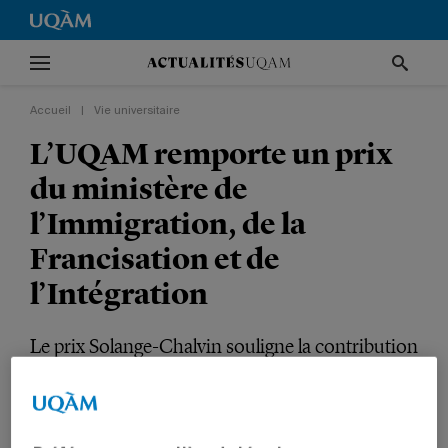
Accueil
|
Vie universitaire
L’UQAM remporte un prix
du ministère de
l’Immigration, de la
Francisation et de
l’Intégration
Le prix Solange-Chalvin souligne la contribution
des organisations qui accompagnent les
personnes immigrantes dans l’apprentissage du
français.