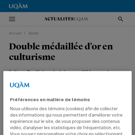
Accueil
|
Sports
Double médaillée d’or en
culturisme
Juliana De Siebenthal s’est qualifiée pour les
Championnats canadiens à Toronto.
SPORTS
PRIX ET DISTINCTIONS
ÉTUDIANTS
Préférences en matière de témoins
Nous utilisons des témoins (cookies) afin de collecter
des informations qui nous permettent d’améliorer votre
expérience sur le site, de vous proposer des contenus
Juliana De Siebenthal.
vidéo, d’analyser les statistiques de fréquentation, etc.
Vous pouvez personnaliser votre choix en sélectionnant