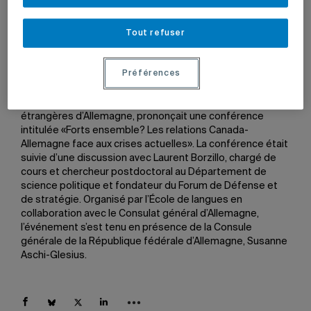
Borzillo, chercheur postdoctoral au Département de
science politique, et Sebastian Döderlein, maître de
Tout refuser
langue.
Photo: Jean-François Hamelin
Préférences
Le 20 novembre dernier, Michael Link, député au
Bundestag et coordonnateur des relations
transatlantiques au ministère fédéral des Affaires
étrangères d’
Allemagne, prononçait une conférence
intitulée «Forts ensemble? Les relations Canada-
Allemagne face aux crises actuelles». La conférence était
suivie d’une discussion
avec Laurent Borzillo, chargé de
cours et chercheur postdoctoral au Département de
science politique et fondateur du Forum de Défense et
de stratégie. Organisé par l’École de langues en
collaboration avec le Consulat général d’Allemagne,
l’événement s’est tenu en présence de la Consule
générale de la République fédérale d’Allemagne, Susanne
Aschi-Glesius.