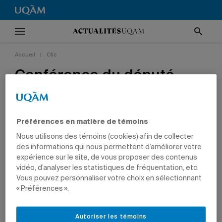
Accueil
|
Clic
Conférence du député
allemand Michael Link
21 novembre 2023 à 15 h 32
Préférences en matière de témoins
CLIC
INTERNATIONAL
COMMUNICATION
Nous utilisons des témoins (cookies) afin de collecter
des informations qui nous permettent d’améliorer votre
expérience sur le site, de vous proposer des contenus
vidéo, d’analyser les statistiques de fréquentation, etc.
De gauche à droite, Britta Starcke, maître de langue, Neko
Vous pouvez personnaliser votre choix en sélectionnant
Likongo, directeur du Service des relations
« Préférences ».
internationales, Michael Link, coordonnateur des relations
transatlantiques au ministère fédéral des Affaires
étrangères d’Allemagne, Susanne Aschi-Glesius, Consule
Autoriser les témoins
générale de la République fédérale d’Allemagne,Laurent