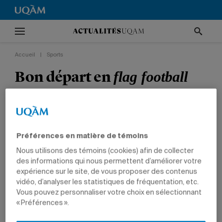
Accueil
|
Sports
Bon départ en
flag football
Les Citadins remportent deux victoires lors du
premier tournoi de la saison.
Préférences en matière de témoins
SPORTS
ÉTUDIANTS
Nous utilisons des témoins (cookies) afin de collecter
des informations qui nous permettent d’améliorer votre
expérience sur le site, de vous proposer des contenus
vidéo, d’analyser les statistiques de fréquentation, etc.
Vous pouvez personnaliser votre choix en sélectionnant
Sarah Berbiche est l'une des joueuses clés en défensive.
« Préférences ».
Photo: Carl Rodrigue