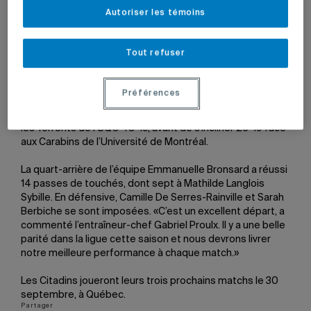
Autoriser les témoins
Par
Jean-François Ducharme
25 septembre 2023 à 15 h 45
Tout refuser
L’équipe de
flag football
des Citadins a remporté deux
victoires en trois rencontres lors du premier tournoi de la
Préférences
saison, le 17 septembre dernier, à Sherbrooke. La troupe
de Gabriel Proulx a vaincu les Patriotes de l’UQTR 26-0 et
les Torrents de l’UQO 48-19, avant de s’incliner 26-19 face
aux Carabins de l’Université de Montréal.
La quart-arrière de l’équipe Emmanuelle Bronsard a réussi
14 passes de touchés, dont sept à Mathilde Langlois
Sybille. En défensive, Camille De Serres-Rainville et Sarah
Berbiche se sont imposées. «C’est un excellent départ, a
commenté l’entraîneur-chef Gabriel Proulx. Il y a une belle
parité dans la ligue cette saison et nous devrons livrer
notre meilleure performance à chaque match.»
Les Citadins joueront leurs trois prochains matchs le 30
septembre, à Québec.
Partager