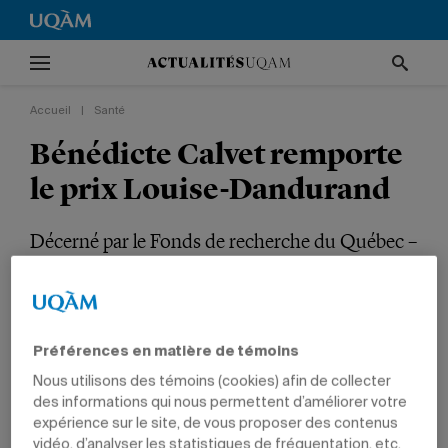
Accueil
|
Santé
Bénédicte Calvet remporte
le prix Louise-Dandurand
Décerné par le Fonds de recherche du Québec –
Société et culture, ce prix récompense une
publication scientifique en français.
SANTÉ
TÊTES D'AFFICHE
PRIX ET DISTINCTIONS
SCIENCES
Préférences en matière de témoins
PROFESSEURS
DIPLÔMÉS
Nous utilisons des témoins (cookies) afin de collecter
des informations qui nous permettent d’améliorer votre
expérience sur le site, de vous proposer des contenus
vidéo, d’analyser les statistiques de fréquentation, etc.