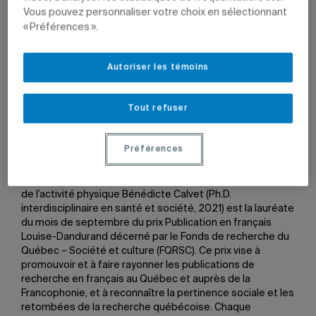
Vous pouvez personnaliser votre choix en sélectionnant
« Préférences ».
21 septembre 2023 à 14 h 57
Autoriser les témoins
Tout refuser
Bénédicte Calvet.
Photo: Hind Bouharra, IRSST.
Préférences
La professeure associée du Département des sciences
de l’activité physique Bénédicte Calvet (Ph.D.
interdisciplinaire en santé et société, 2021) est la lauréate
du mois de septembre du prix Publication en français
Louise-Dandurand décerné par le Fonds de recherche du
Québec – Société et culture (FQRSC). Ce prix vise à
promouvoir et à faire rayonner les publications de
recherche en français au Québec et auprès de la
Francophonie, et à reconnaître la pertinence sociale et les
retombées de la recherche québécoise. Chaque