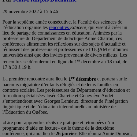
29 novembre 2022 à 15 h 46
Pour la septième année consécutive, la Faculté des sciences de
l’éducation organise les
rencontres
Educere,
qui visent à créer un
lieu de partage de connaissances en éducation. Animées par la
professeure du Département de didactique Annie Charron, ces
conférences alimentent les réflexions sur des sujets d’actualité et
réunissent des professeurs et professeures de l’UQAM et d’autres
universités ainsi que des invités provenant de divers milieux. Les
er
rencontres se dérouleront en ligne du 1
décembre au 18 mai, de
17 h 30 à 19 h.
er
La première rencontre aura lieu le
1
décembre
et portera sur le
parcours migratoire d’enfants réfugiés et de leurs familles en
contexte scolaire. Les professeures du Département d’éducation et
formation spécialisées Josée Charette et Geneviève Audet
s’entretiendront avec Georges Lemieux, directeur de l’intégration
linguistique et de l’éducation interculturelle au ministère de
l’Éducation du Québec.
«Lire pour apprendre: récits de pratique et retombées d’un
programme d’aide en lecture» est le thème de la deuxième
conférence, qui aura lieu le
26 janvier
. Elle réunira Annie Dubeau,