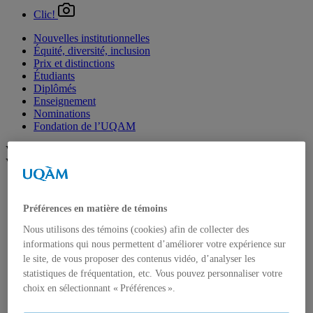
Clic!
Nouvelles institutionnelles
Équité, diversité, inclusion
Prix et distinctions
Étudiants
Diplômés
Enseignement
Nominations
Fondation de l’UQAM
Voir plus
Voir moins
Arts
Département de danse
Préférences en matière de témoins
Département de musique
Département d'études littéraires
Nous utilisons des témoins (cookies) afin de collecter des
Département d'histoire de l'art
informations qui nous permettent d’améliorer votre expérience sur
École de design
le site, de vous proposer des contenus vidéo, d’analyser les
École des arts visuels et médiatiques
statistiques de fréquentation, etc. Vous pouvez personnaliser votre
École supérieure de théâtre
Institut du patrimoine
choix en sélectionnant « Préférences ».
Communication
Département de communication sociale et publique