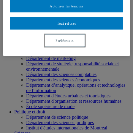
École de langues
Autoriser les témoins
École des médias
Éducation
Département de didactique
Tout refuser
Département de didactique des langues
Département d'éducation et formation spécialisées
Département d'éducation et pédagogie
Préférences
Gestion
Département de finance
Département de management
Département de marketing
Département de stratégie, responsabilité sociale et
environnementale
Département des sciences comptables
Département des sciences économiques
Département d’analytique, opérations et technologies
de l’information
Département d'études urbaines et touristiques
Département d'organisation et ressources humaines
École supérieure de mode
Politique et droit
Département de science politique
Département des sciences juridiques
Institut d'études internationales de Montréal