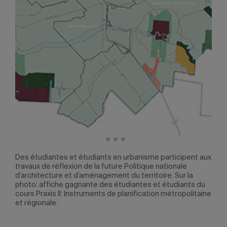
t aux
Des étudiantes et étudiants en urbanisme participent aux
Des 
travaux de réflexion de la future Politique nationale
trav
d’architecture et d’aménagement du territoire. Sur la
d’ar
photo: affiche gagnante des étudiantes et étudiants du
phot
ion
cours Praxis II: Instruments de planification métropolitaine
cour
et régionale.