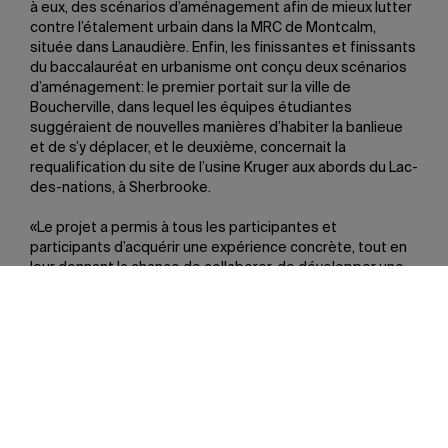
à eux, des scénarios d’aménagement afin de mieux lutter
contre l’étalement urbain dans la MRC de Montcalm,
située dans Lanaudière. Enfin, les finissantes et finissants
du baccalauréat en urbanisme ont conçu deux scénarios
d’aménagement: le premier portait sur la ville de
Boucherville, dans lequel les équipes étudiantes
suggéraient de nouvelles manières d’habiter la banlieue
et de s’y déplacer, et le deuxième, concernait la
requalification du site de l’usine Kruger aux abords du Lac-
des-nations, à Sherbrooke.
«Le projet a permis à tous les participantes et
participants d’acquérir une expérience concrète, tout en
leur donnant la chance de collaborer, de développer une
complicité et de renforcer leur sentiment d’appartenance
à l’UQAM», observe Sophie Paquin, qui est aussi la
directrice des programmes de premier cycle en
urbanisme. «On agissait comme une seule et grande
équipe de travail.»
Partager