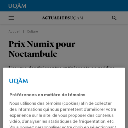
Accueil
|
Culture
Prix Numix pour
Noctambule
L’œuvre des finissantes et finissants en médias
interactifs remporte le prix Relève étudiante.
CULTURE
COMMUNICATION
ÉTUDIANTS
Préférences en matière de témoins
Nous utilisons des témoins (cookies) afin de collecter
des informations qui nous permettent d’améliorer votre
expérience sur le site, de vous proposer des contenus
Premier événement du programme en médias interactifs
vidéo, d’analyser les statistiques de fréquentation, etc.
organisé sur le territoire lavallois, le projet Noctambule
Vous pouvez personnaliser votre choix en sélectionnant