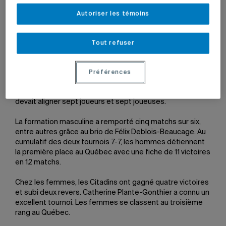
Autoriser les témoins
Par
Jean-François Ducharme
22 novembre 2022 à 16 h 48
Tout refuser
Les Citadins disputaient le troisième tournoi de
badminton de la saison, les 19 et 20 novembre, à
Préférences
l’Université de Montréal. Ce tournoi était joué selon la
formule 7 contre 7, c’est-à-dire que chaque université
devait aligner sept joueurs et sept joueuses.
La formation masculine a remporté cinq matchs sur six,
entre autres grâce au brio de Félix Deblois-Beaucage. Au
cumulatif des deux tournois 7-7, les hommes détiennent
la première place au Québec avec une fiche de 11 victoires
en 12 matchs.
Chez les femmes, les Citadins ont gagné quatre victoires
et subi deux revers. Catherine Plante-Gonthier a connu un
excellent tournoi. Les femmes se classent au troisième
rang au Québec.