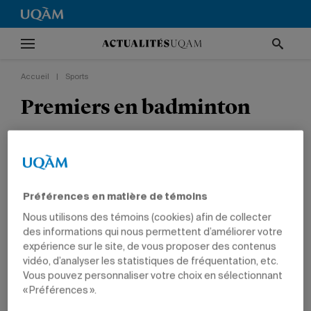
Accueil
|
Sports
Premiers en badminton
L’équipe masculine des Citadins occupe la tête
du classement québécois.
Préférences en matière de témoins
SPORTS
ÉTUDIANTS
Nous utilisons des témoins (cookies) afin de collecter
des informations qui nous permettent d’améliorer votre
expérience sur le site, de vous proposer des contenus
vidéo, d’analyser les statistiques de fréquentation, etc.
La formation masculine a remporté cinq matchs sur six,
Vous pouvez personnaliser votre choix en sélectionnant
entre autres grâce au brio de Félix Deblois-Beaucage.
« Préférences ».
Photo: Denis Rouleau