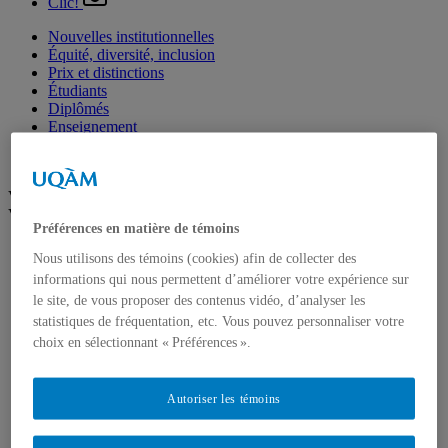
Clic!
Nouvelles institutionnelles
Équité, diversité, inclusion
Prix et distinctions
Étudiants
Diplômés
Enseignement
Nominations
Fondation de l’UQAM
Voir plus
Voir moins
Préférences en matière de témoins
Arts
Nous utilisons des témoins (cookies) afin de collecter des
Département de danse
informations qui nous permettent d’améliorer votre expérience sur
Département de musique
le site, de vous proposer des contenus vidéo, d’analyser les
Département d'études littéraires
Département d'histoire de l'art
statistiques de fréquentation, etc. Vous pouvez personnaliser votre
École de design
choix en sélectionnant « Préférences ».
École des arts visuels et médiatiques
École supérieure de théâtre
Institut du patrimoine
Autoriser les témoins
Communication
Département de communication sociale et publique
École de langues