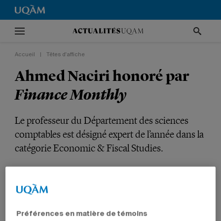
Accueil
|
Têtes d'affiche
Ahmed Naciri honoré par
Finance Monthly
Le professeur du Département des sciences
comptables est désigné expert de l’année dans la
catégorie Economic & Fiscal Studies.
INTERNATIONAL
TÊTES D'AFFICHE
PRIX ET DISTINCTIONS
GESTION
PROFESSEURS
Préférences en matière de témoins