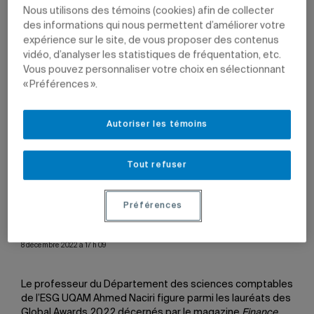
Nous utilisons des témoins (cookies) afin de collecter
des informations qui nous permettent d’améliorer votre
expérience sur le site, de vous proposer des contenus
vidéo, d’analyser les statistiques de fréquentation, etc.
Vous pouvez personnaliser votre choix en sélectionnant
« Préférences ».
Autoriser les témoins
Tout refuser
Le professeur du Département des sciences comptables
Préférences
Ahmed Naciri.
Photo: Émilie Tournevache
8 décembre 2022 à 17 h 09
Le professeur du Département des sciences comptables
de l’ESG UQAM Ahmed Naciri figure parmi les lauréats des
Global Awards 2022 décernés par le magazine
Finance