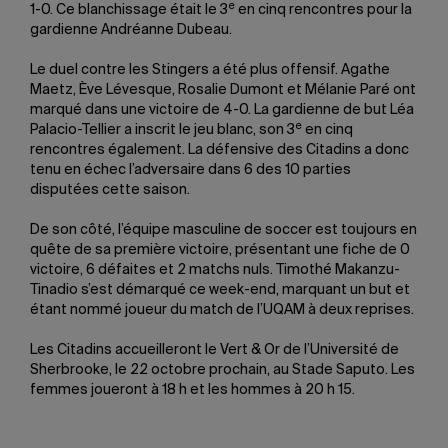
e
1-0. Ce blanchissage était le 3
en cinq rencontres pour la
gardienne Andréanne Dubeau.
Le duel contre les Stingers a été plus offensif. Agathe
Maetz, Ève Lévesque, Rosalie Dumont et Mélanie Paré ont
marqué dans une victoire de 4-0. La gardienne de but Léa
e
Palacio-Tellier a inscrit le jeu blanc, son 3
en cinq
rencontres également. La défensive des Citadins a donc
tenu en échec l’adversaire dans 6 des 10 parties
disputées cette saison.
De son côté, l’équipe masculine de soccer est toujours en
quête de sa première victoire, présentant une fiche de 0
victoire, 6 défaites et 2 matchs nuls. Timothé Makanzu-
Tinadio s’est démarqué ce week-end, marquant un but et
étant nommé joueur du match de l’UQAM à deux reprises.
Les Citadins accueilleront le Vert & Or de l’Université de
Sherbrooke, le 22 octobre prochain, au Stade Saputo. Les
femmes joueront à 18 h et les hommes à 20 h 15.