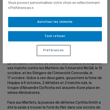
Vous pouvez personnaliser votre choix en sélectionnant
Par
Jean-François Ducharme
« Préférences ».
19 octobre 2021 à 15 h 10
Mis à jour le 19 octobre 2021 à 15 h 10
Autoriser les témoins
Tout refuser
Rosalie Dumont a marqué un but et a été nommé
athlète de la semaine chez les Citadins.
Préférences
Photo: Carl Rodrigue
La formation féminine de soccer des Citadins a remporté
ses matchs contre les Martlets de l’Université McGill, le 15
octobre, et les Stingers de l’Université Concordia, le
17 octobre. Grâce à ces deux gains, qui portent la fiche de
l’équipe à 6 victoires, 2 défaites et 2 matchs nuls, la
troupe d’Alexandre Da Rocha est assurée d’une place en
séries éliminatoires.
Face aux Martlets, la joueuse de défense Cynthia Smith a
été la seule à trouver le fond du filet dans une victoire de