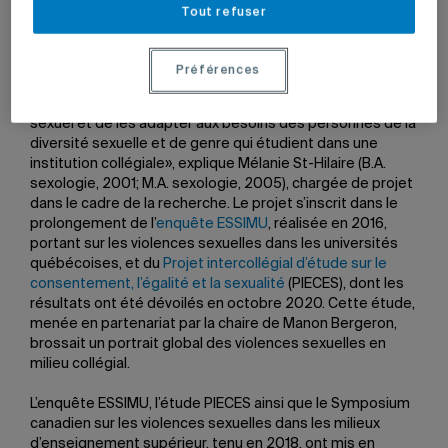
et trajectoires de signalement».
Tout refuser
Amorcé en janvier dernier, ce projet de recherche se
déploiera dans l’ensemble des établissements collégiaux
Préférences
francophones du Québec. «Son objectif est d’améliorer
les stratégies de prévention des violences à caractère
sexuel et de les adapter aux besoins des personnes de la
diversité sexuelle et de genre qui étudient dans une
institution collégiale», explique Mélanie St-Hilaire (B.A.
sexologie, 2001; M.A. sexologie, 2005), chargée de projet
dans le cadre de la recherche. Le projet s’inscrit dans le
prolongement de l’
enquête ESSIMU
, réalisée en 2016,
portant sur les violences sexuelles dans les universités
québécoises, et du
Projet intercollégial d’étude sur le
consentement, l’égalité et la sexualité
(PIECES), dont les
résultats ont été dévoilés en octobre 2020. Cette étude,
menée en partenariat par la chaire de Manon Bergeron,
brossait un portrait global des violences sexuelles en
milieu collégial.
L’enquête ESSIMU, l’étude PIECES ainsi que le Symposium
canadien sur les violences sexuelles dans les milieux
d’enseignement supérieur, tenu en 2018, ont mis en