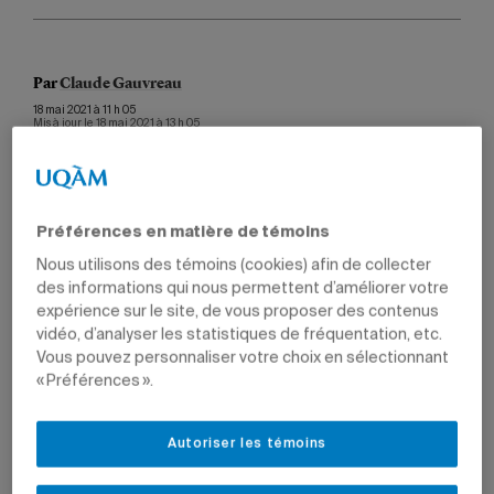
Par
Claude Gauvreau
18 mai 2021 à 11 h 05
Mis à jour le 18 mai 2021 à 13 h 05
Préférences en matière de témoins
Photo: Getty/images
Nous utilisons des témoins (cookies) afin de collecter
des informations qui nous permettent d’améliorer votre
La professeure du Département de sexologie Manon
expérience sur le site, de vous proposer des contenus
Bergeron, titulaire de la
Chaire de recherche sur les
vidéo, d’analyser les statistiques de fréquentation, etc.
violences sexistes et sexuelles en milieu d’enseignement
Vous pouvez personnaliser votre choix en sélectionnant
supérieur
, a obtenu un peu plus de 630 000 $ sur deux
« Préférences ».
ans du ministère fédéral Femmes et Égalité des genres
du Canada. Ce financement vise à soutenir la réalisation
du projet intitulé «Violence sexuelle en milieu
Autoriser les témoins
d’enseignement collégial chez les personnes de la
diversité sexuelle et de genre: accès aux services d’aide