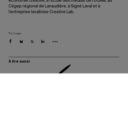
économie créative, à l’École des médias de l’UQAM, au
Cégep régional de Lanaudière, à Signé Laval et à
l’entreprise lavalloise Creative Lab.
Partager
À lire aussi
Les plus populaires
S’abonner au bulletin Actualités UQAM