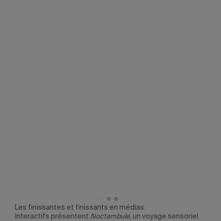
Les finissantes et finissants en médias
Les 
iel
interactifs présentent
Noctambule
, un voyage sensoriel
inte