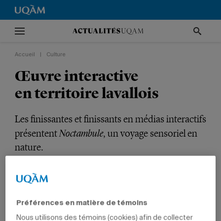
Accueil
|
Culture
Œuvre interactive
en territoire lavallois
Les finissantes et finissants en médias interactifs
Noctambule
présentent
, un voyage sensoriel en
nature.
CULTURE
COMMUNICATION
ÉTUDIANTS
Préférences en matière de témoins
Nous utilisons des témoins (cookies) afin de collecter