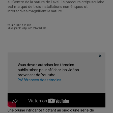
aire
au Centre de la nature de Laval. Le parcours crépusculaire
au C
est marqué de trois installations numériques et
est 
interactives magnifiant la nature.
inte
21 juin 2021 à 17 h 06
Mis à jour le 23 juin 2021 à 16 h 06
Les finissantes et finissants du baccalauréat en
communication,
création médias – médias interactifs
présentent au Centre de la nature de Laval un parcours
Vous devez autoriser les témoins
déambulatoire interactif «repoussant les limites entre le
publicitaires pour afficher les vidéos
rêve et la réalité».
provenant de Youtube.
Préférences des témoins
Le projet
Noctambule
propose une échappatoire à
l’incertitude engendrée par la pandémie. Le parcours
crépusculaire est marqué de trois installations
numériques et interactives magnifiant la nature. Avec
Lampades, des mirages se forment et virevoltent dans
une bruine intrigante flottant au pied d’une série de