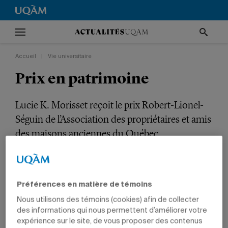
Accueil
|
Vie universitaire
Prix en patrimoine
Lucie K. Morisset reçoit le prix Robert-Lionel-
Séguin de l’Association des propriétaires et amis
des maisons anciennes du Québec.
VIE UNIVERSITAIRE
TÊTES D'AFFICHE
PRIX ET DISTINCTIONS
GESTION
PROFESSEURS
Préférences en matière de témoins
Nous utilisons des témoins (cookies) afin de collecter
des informations qui nous permettent d’améliorer votre
expérience sur le site, de vous proposer des contenus