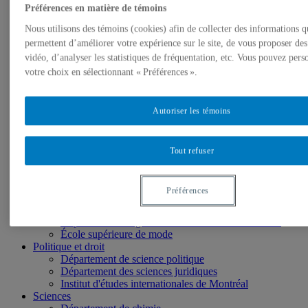
Préférences en matière de témoins
École des médias
Éducation
Nous utilisons des témoins (cookies) afin de collecter des informations q
Département de didactique
permettent d’améliorer votre expérience sur le site, de vous proposer de
Département de didactique des langues
vidéo, d’analyser les statistiques de fréquentation, etc. Vous pouvez pers
Département d'éducation et formation spécialisées
votre choix en sélectionnant « Préférences ».
Département d'éducation et pédagogie
Gestion
Département de finance
Département de management
Autoriser les témoins
Département de marketing
Département de stratégie, responsabilité sociale et
environnementale
Tout refuser
Département des sciences comptables
Département des sciences économiques
Département d’analytique, opérations et technologies
Préférences
de l’information
Département d'études urbaines et touristiques
Département d'organisation et ressources humaines
École supérieure de mode
Politique et droit
Département de science politique
Département des sciences juridiques
Institut d'études internationales de Montréal
Sciences