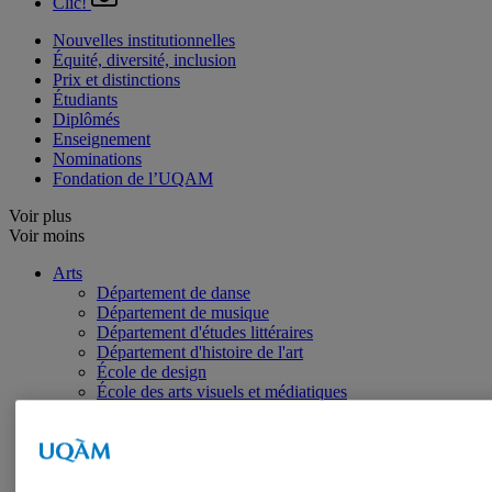
Clic!
Nouvelles institutionnelles
Équité, diversité, inclusion
Prix et distinctions
Étudiants
Diplômés
Enseignement
Nominations
Fondation de l’UQAM
Voir plus
Voir moins
Arts
Département de danse
Département de musique
Département d'études littéraires
Département d'histoire de l'art
École de design
École des arts visuels et médiatiques
École supérieure de théâtre
Institut du patrimoine
Communication
Département de communication sociale et publique
École de langues