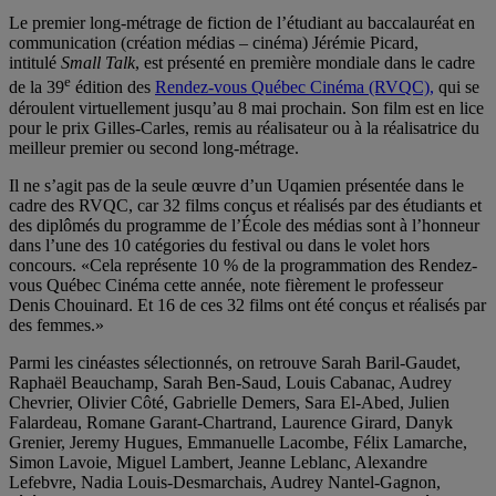
Le premier long-métrage de fiction de l’étudiant au baccalauréat en
communication (création médias – cinéma) Jérémie Picard,
intitulé
Small Talk
, est présenté en première mondiale dans le cadre
e
de la 39
édition des
Rendez-vous Québec Cinéma (RVQC),
qui se
déroulent virtuellement jusqu’au 8 mai prochain. Son film est en lice
pour le prix Gilles-Carles, remis au réalisateur ou à la réalisatrice du
meilleur premier ou second long-métrage.
Il ne s’agit pas de la seule œuvre d’un Uqamien présentée dans le
cadre des RVQC, car 32 films conçus et réalisés par des étudiants et
des diplômés du programme de l’École des médias sont à l’honneur
dans l’une des 10 catégories du festival ou dans le volet hors
concours. «Cela représente 10 % de la programmation des Rendez-
vous Québec Cinéma cette année, note fièrement le professeur
Denis Chouinard. Et 16 de ces 32 films ont été conçus et réalisés par
des femmes.»
Parmi les cinéastes sélectionnés, on retrouve Sarah Baril-Gaudet,
Raphaël Beauchamp, Sarah Ben-Saud, Louis Cabanac, Audrey
Chevrier, Olivier Côté, Gabrielle Demers, Sara El-Abed, Julien
Falardeau, Romane Garant-Chartrand, Laurence Girard, Danyk
Grenier, Jeremy Hugues, Emmanuelle Lacombe, Félix Lamarche,
Simon Lavoie, Miguel Lambert, Jeanne Leblanc, Alexandre
Lefebvre, Nadia Louis-Desmarchais, Audrey Nantel-Gagnon,